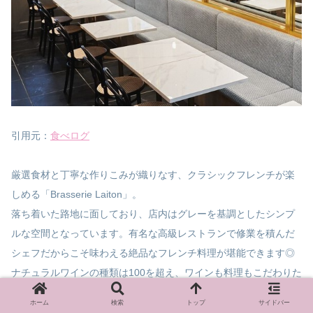
引用元：
食べログ
厳選食材と丁寧な作りこみが織りなす、クラシックフレンチが楽
しめる「Brasserie Laiton」。
落ち着いた路地に面しており、店内はグレーを基調としたシンプ
ルな空間となっています。有名な高級レストランで修業を積んだ
シェフだからこそ味わえる絶品なフレンチ料理が堪能できます◎
ナチュラルワインの種類は100を超え、ワインも料理もこだわりた
い！という方にピッタリのお店です。
ホーム
検索
トップ
サイドバー
オシャレなフレンチをキャバ嬢と楽しみたい方はぜひ一度足を運