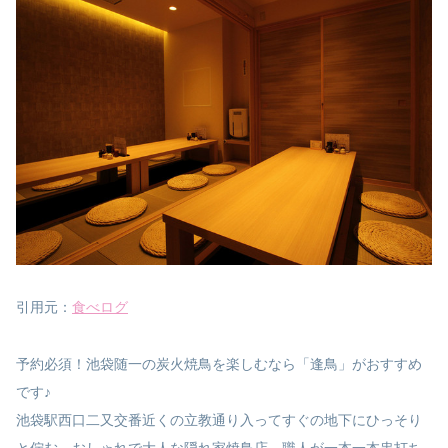
引用元：
食べログ
予約必須！池袋随一の炭火焼鳥を楽しむなら「逢鳥」がおすすめ
です♪
池袋駅西口二又交番近くの立教通り入ってすぐの地下にひっそり
と佇む、おしゃれで大人な隠れ家焼鳥店。職人が一本一本串打ち