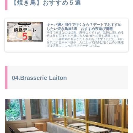
【焼き鳥】おすすめ５選
キャバ嬢と同伴で行くなら？デートでおすすめ
したい焼き鳥屋5選｜おすすめ夜遊び情報
同伴で王道なのは焼肉、寿司などですが、気軽に楽しめる
焼き鳥も実はキャバ嬢に大人気♪食べる量も調節しやす
く、いい雰囲気のお店がたくさんあります！ただし、匂い
を気にするキャバ嬢や、人によって好みは違うためお店選
びは慎重に！しっかりリサーチした上...
04.Brasserie Laiton