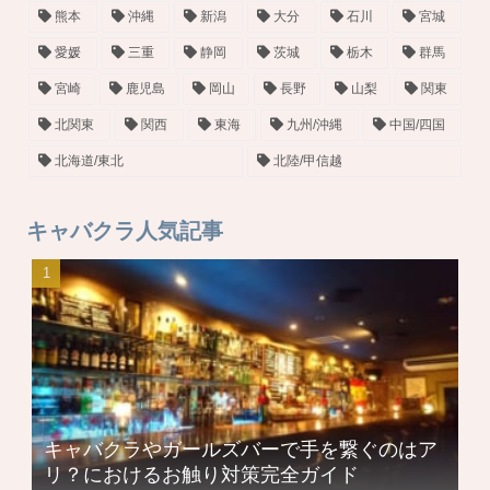
熊本
沖縄
新潟
大分
石川
宮城
愛媛
三重
静岡
茨城
栃木
群馬
宮崎
鹿児島
岡山
長野
山梨
関東
北関東
関西
東海
九州/沖縄
中国/四国
北海道/東北
北陸/甲信越
キャバクラ人気記事
キャバクラやガールズバーで手を繋ぐのはア
リ？におけるお触り対策完全ガイド