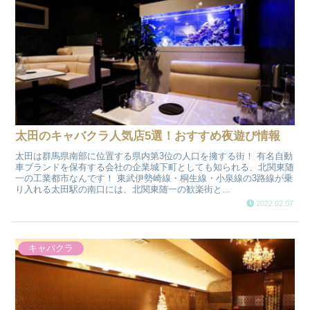
太田のキャバクラ人気店5選！おすすめ夜遊び情報
太田は群馬県南部に位置する県内第3位の人口を擁する街！ 有名自動
車ブランドを保有する会社の企業城下町としても知られる、北関東随
一の工業都市なんです！ 東武伊勢崎線・桐生線・小泉線の3路線が乗
り入れる太田駅の南口には、北関東随一の歓楽街と...
2022.02.07
キャバクラ