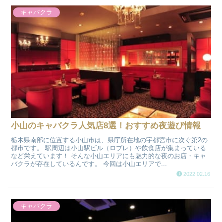
キャバクラ
小山のキャバクラ人気店8選！おすすめ夜遊び情報
栃木県南部に位置する小山市は、県庁所在地の宇都宮市に次ぐ第2の
都市です。 駅周辺は小山駅ビル（ロブレ）や飲食店が集まっている
など栄えています！ そんな小山エリアにも魅力的な夜のお店・キャ
バクラが存在しているんです。 今回は小山エリアで...
2022.02.16
キャバクラ