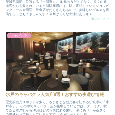
茨城県南部に位置する『土浦市』。 地元の方だけでなく、多くの観
光客からも愛されている土浦駅周辺には、駅に直結しているショッピ
ングモールや周辺に飲食店がたくさんあるので、美味しいグルメを堪
能することもできるんです！今回はそんな土浦にあるキャ...
2022.03.02
キャバクラ
水戸のキャバクラ人気店6選！おすすめ夜遊び情報
歴史的観光スポットが多く、さまざまな観光客が訪れる茨城県の『水
戸市』。 その中でキャバクラ店が集中しているのは、ターミナル駅
である水戸駅から20分ほどの場所にある栄町一帯にあり、毎夜多く
の男性たちで賑わっているんです。 今回はそんな水戸...