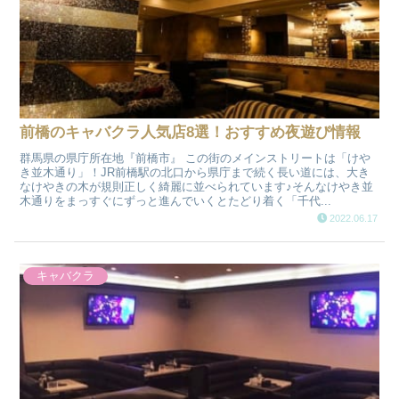
前橋のキャバクラ人気店8選！おすすめ夜遊び情報
群馬県の県庁所在地『前橋市』 この街のメインストリートは「けや
き並木通り」！JR前橋駅の北口から県庁まで続く長い道には、大き
なけやきの木が規則正しく綺麗に並べられています♪そんなけやき並
木通りをまっすぐにずっと進んでいくとたどり着く「千代...
2022.06.17
キャバクラ