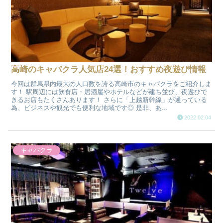
高崎のキャバクラ人気店24選！おすすめ夜遊び情報
今回は群馬県内最大の人口数を誇る高崎市のキャバクラをご紹介しま
す！ 駅周辺には飲食店・居酒屋やホテルなどが建ち並び、夜遊びで
きるお店もたくさんあります！ さらに「上越新幹線」が通っている
為、ビジネスや観光でも便利な地域です◎ 是非、あ...
2022.02.04
キャバクラ