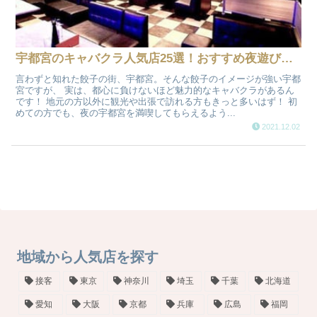
宇都宮のキャバクラ人気店25選！おすすめ夜遊び情報
言わずと知れた餃子の街、宇都宮。そんな餃子のイメージが強い宇都
宮ですが、 実は、都心に負けないほど魅力的なキャバクラがあるん
です！ 地元の方以外に観光や出張で訪れる方もきっと多いはず！ 初
めての方でも、夜の宇都宮を満喫してもらえるよう...
2021.12.02
地域から人気店を探す
接客
東京
神奈川
埼玉
千葉
北海道
愛知
大阪
京都
兵庫
広島
福岡