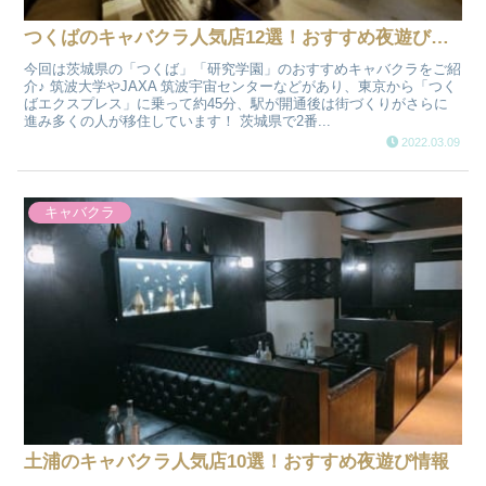
つくばのキャバクラ人気店12選！おすすめ夜遊び情報
今回は茨城県の「つくば」「研究学園」のおすすめキャバクラをご紹
介♪ 筑波大学やJAXA 筑波宇宙センターなどがあり、東京から「つく
ばエクスプレス」に乗って約45分、駅が開通後は街づくりがさらに
進み多くの人が移住しています！ 茨城県で2番...
2022.03.09
キャバクラ
土浦のキャバクラ人気店10選！おすすめ夜遊び情報