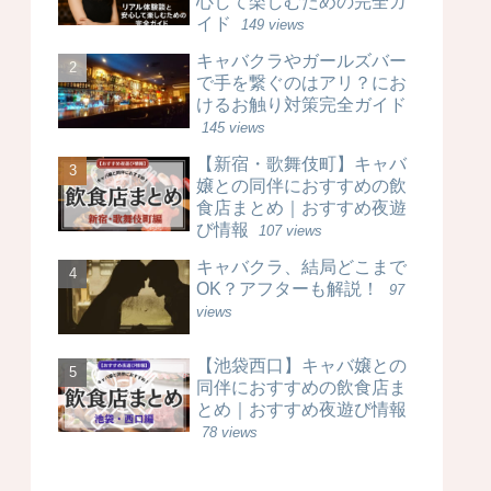
心して楽しむための完全ガ
イド
149 views
キャバクラやガールズバー
で手を繋ぐのはアリ？にお
けるお触り対策完全ガイド
145 views
【新宿・歌舞伎町】キャバ
嬢との同伴におすすめの飲
食店まとめ｜おすすめ夜遊
び情報
107 views
キャバクラ、結局どこまで
OK？アフターも解説！
97
views
【池袋西口】キャバ嬢との
同伴におすすめの飲食店ま
とめ｜おすすめ夜遊び情報
78 views