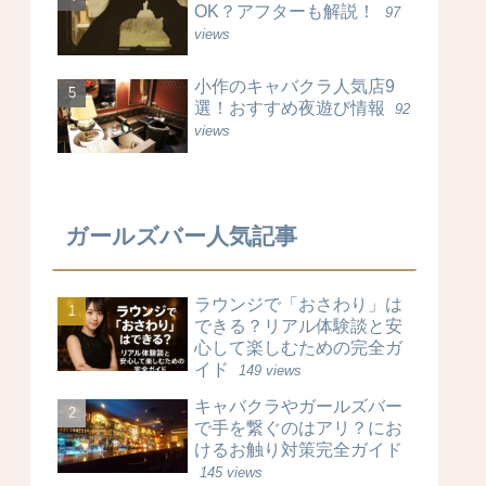
OK？アフターも解説！
97
views
小作のキャバクラ人気店9
選！おすすめ夜遊び情報
92
views
ガールズバー人気記事
ラウンジで「おさわり」は
できる？リアル体験談と安
心して楽しむための完全ガ
イド
149 views
キャバクラやガールズバー
で手を繋ぐのはアリ？にお
けるお触り対策完全ガイド
145 views