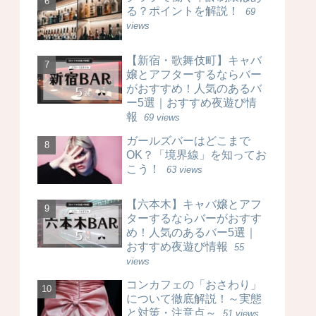
る？ポイントを解説！
69
views
【新宿・歌舞伎町】キャバ
嬢とアフターするならバー
がおすすめ！人気のあるバ
ー5選｜おすすめ夜遊び情
報
69 views
ガールズバーはどこまで
OK？「境界線」を知ってお
こう！
63 views
【六本木】キャバ嬢とアフ
ターするならバーがおすす
め！人気のあるバー5選｜
おすすめ夜遊び情報
55
views
コンカフェの「おさわり」
について徹底解説！～実態
と対策・注意点～
51 views