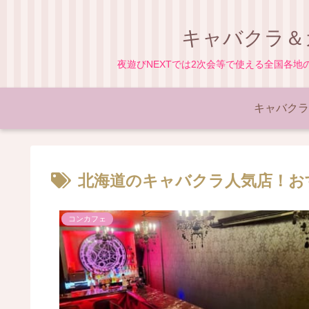
キャバクラ＆
夜遊びNEXTでは2次会等で使える全国各
キャバクラ
北海道のキャバクラ人気店！お
コンカフェ