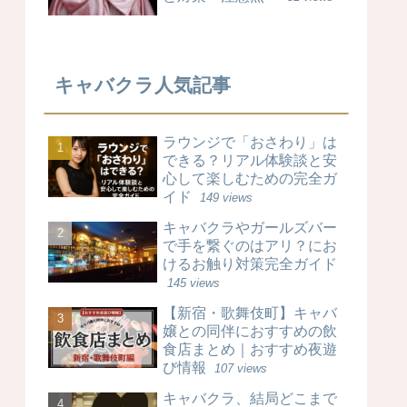
キャバクラ人気記事
ラウンジで「おさわり」は
できる？リアル体験談と安
心して楽しむための完全ガ
イド
149 views
キャバクラやガールズバー
で手を繋ぐのはアリ？にお
けるお触り対策完全ガイド
145 views
【新宿・歌舞伎町】キャバ
嬢との同伴におすすめの飲
食店まとめ｜おすすめ夜遊
び情報
107 views
キャバクラ、結局どこまで