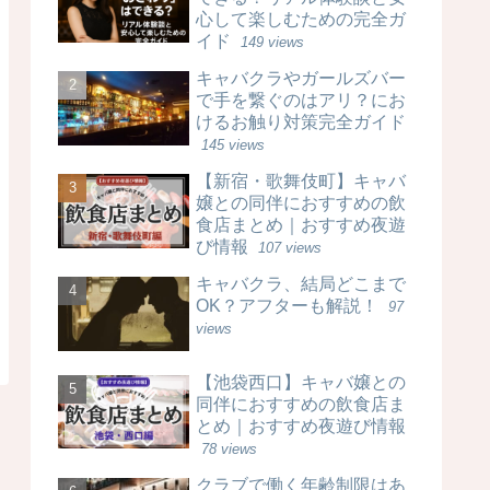
心して楽しむための完全ガ
イド
149 views
キャバクラやガールズバー
で手を繋ぐのはアリ？にお
けるお触り対策完全ガイド
145 views
【新宿・歌舞伎町】キャバ
嬢との同伴におすすめの飲
食店まとめ｜おすすめ夜遊
び情報
107 views
キャバクラ、結局どこまで
OK？アフターも解説！
97
views
【池袋西口】キャバ嬢との
同伴におすすめの飲食店ま
とめ｜おすすめ夜遊び情報
78 views
クラブで働く年齢制限はあ