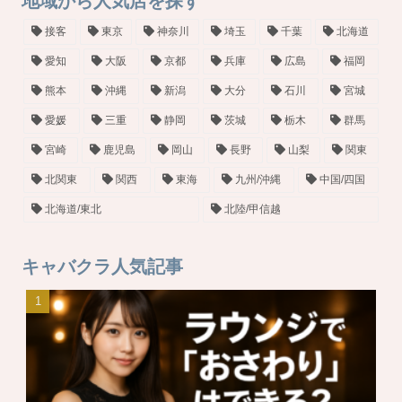
地域から人気店を探す
接客
東京
神奈川
埼玉
千葉
北海道
愛知
大阪
京都
兵庫
広島
福岡
熊本
沖縄
新潟
大分
石川
宮城
愛媛
三重
静岡
茨城
栃木
群馬
宮崎
鹿児島
岡山
長野
山梨
関東
北関東
関西
東海
九州/沖縄
中国/四国
北海道/東北
北陸/甲信越
キャバクラ人気記事