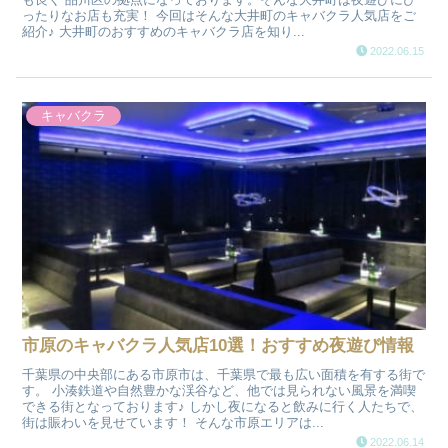
ったりなお店も充実！ 今回はそんな大井町のキャバクラ人気店をご
紹介♪ 大井町のおすすめのキャバクラ店を知り...
2022.06.15
キャバクラ
市原のキャバクラ人気店10選！おすすめ夜遊び情報
千葉県の中央部にある市原市は、千葉県で最も広い面積を有する街で
す。 小湊鉄道や自然豊かな渓谷など、他では見られない風景を満喫
できる街となっております♪ しかし夜になると飲みに行く人たちで、
街は賑わいを見せています！ そんな市原エリアは...
2022.06.14