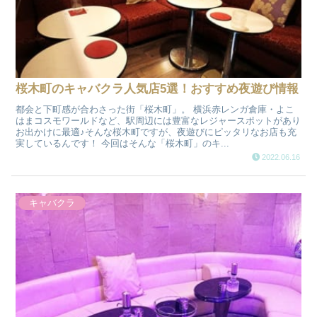
桜木町のキャバクラ人気店5選！おすすめ夜遊び情報
都会と下町感が合わさった街「桜木町」。 横浜赤レンガ倉庫・よこ
はまコスモワールドなど、駅周辺には豊富なレジャースポットがあり
お出かけに最適♪そんな桜木町ですが、夜遊びにピッタリなお店も充
実しているんです！ 今回はそんな「桜木町」のキ...
2022.06.16
キャバクラ