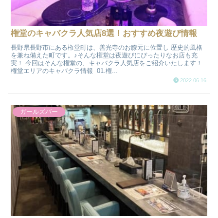
権堂のキャバクラ人気店8選！おすすめ夜遊び情報
長野県長野市にある権堂町は、善光寺のお膝元に位置し 歴史的風格
を兼ね備えた町です。♪そんな権堂は夜遊びにぴったりなお店も充
実！ 今回はそんな権堂の、キャバクラ人気店をご紹介いたします！
権堂エリアのキャバクラ情報 01.権...
2022.06.16
ガールズバー