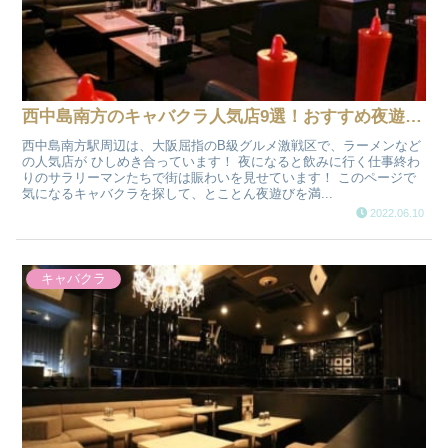
西中島南方のキャバクラ人気店9選！おすすめ夜遊び情報
西中島南方駅周辺は、大阪屈指のB級グルメ激戦区で、ラーメンなど
の人気店が ひしめき合っています！ 夜になると飲みに行く仕事終わ
りのサラリーマンたちで街は賑わいを見せています！ このページで
気になるキャバクラを探して、とことん夜遊びを満...
2022.06.10
キャバクラ