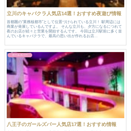
立川のキャバクラ人気店14選！おすすめ夜遊び情報
首都圏の“業務核都市”として位置づけられている立川！ 駅周辺には
商業が発展しているんですよ。 そんな立川も、夕方になるにつれて
夜のお店が続々と営業を開始するんです。 今回は立川駅前に多く並
んでいるキャバクラで、最高の思い出が作れるお店...
ガールズバー
八王子のガールズバー人気店17選！おすすめ情報