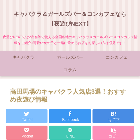
キャバクラ＆ガールズバー＆コンカフェなら
【夜遊びNEXT】
夜遊びNEXTでは2次会等で使える全国各地のキャバクラ＆ガールズバー＆コンカフェ情
報をご紹介♪可愛い女の子と一緒に飲めるお店をお探しの方は必見です！
キャバクラ
ガールズバー
コンカフェ
コラム
高田馬場のキャバクラ人気店3選！おすす
め夜遊び情報
Twitter
Facebook
はてブ
Pocket
LINE
コピー