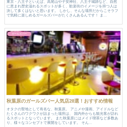
東京・八王子といえば、高尾山や子安神社、八王子城跡など、自然
に恵まれ歴史溢れるスポットが多く、歓楽街のイメージを持つ人は
決して多くはないと思います。 しかし、そんな場所だからこそラフ
で気軽に楽しめるガールズバーがたくさんあるんです！ ま...
ガールズバー
秋葉原のガールズバー人気店28選！おすすめ情報
オタクの聖地として有名な、秋葉原。 アニメや漫画、アイドルなど
たくさんのワクワクが詰まった場所は、 国内外からも観光客が訪れ
るスポットとなっています。 また秋葉原にはメイド喫茶など多数あ
り、様々なコンセプトで展開をしています。 そん...