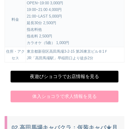
OPEN~19:00 3,000円
19:00~21:00 4,000円
21:00~LAST 5,000円
料金
延長30分 2,500円
指名料他
指名料 2,500円
カラオケ（5曲） 1,000円
住所・アク
東京都新宿区高田馬場3-2-15 第26東京ビルＢ1Ｆ
セス
JR「高田馬場駅」早稲田口より徒歩2分
夜遊びショコラでお店情報を見る
体入ショコラで求人情報を見る
02.高田馬場キャバクラ：仮装キャバ★月