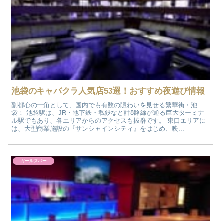
池袋のキャバクラ人気店53選！おすすめ夜遊び情報
副都心の一角として、国内でも有数の賑わいを見せる繁華街・池
袋！ 池袋駅は、JR・地下鉄・私鉄など計8路線が通る巨大ターミナ
ル駅でもあり、各エリアからのアクセスも抜群です。 東口エリアに
は、大型商業施設の『サンシャインシティ』をはじめ、映...
ガールズバー