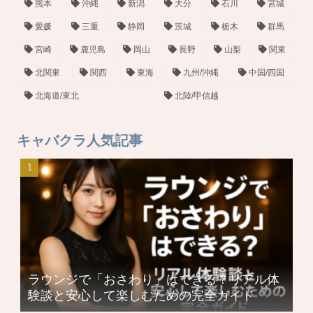
熊本
沖縄
新潟
大分
石川
宮城
愛媛
三重
静岡
茨城
栃木
群馬
宮崎
鹿児島
岡山
長野
山梨
関東
北関東
関西
東海
九州/沖縄
中国/四国
北海道/東北
北陸/甲信越
キャバクラ人気記事
ラウンジで「おさわり」はできる？リアル体
験談と安心して楽しむための完全ガイド