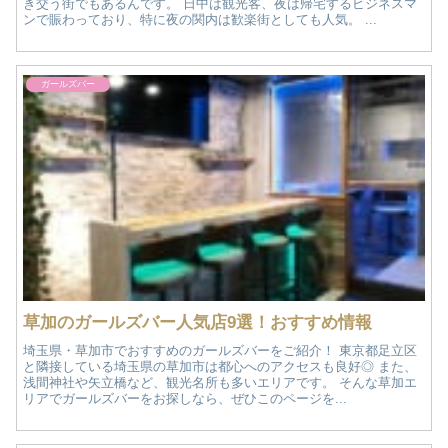
き交う街でもあるんです。 日中は観光客、夜は帰宅するビジネスマ
ンで賑わっており、特に夜の関内は歓楽街としても人気。 ...
ガールズバー
草加のガールズバー人気店9選！おすすめ情報
埼玉県・草加市でおすすめのガールズバーをご紹介！ 東京都足立区
と隣接している埼玉県の草加市は都心へのアクセスも良好◎ また、
浅間神社や矢立橋など、観光名所も多いエリアです。 そんな草加エ
リアでガールズバーをお探しなら、ぜひこのページを...