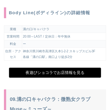
Body Line(ボディライン)の詳細情報
業種
溝の口/キャバクラ
営業時間
20:00～LAST / 定休日：年中無休
料金
ー
住所・アク
神奈川県川崎市高津区久本1-2-2 スキップスビル3F
セス
各線「溝の口駅」南口より徒歩2分
夜遊びショコラでお店情報を見る
09.溝の口キャバクラ：微熟女クラブ
Muse～ミューズ～