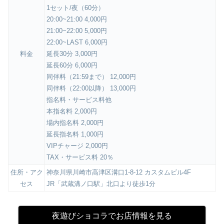
1セット/夜（60分）
20:00~21:00 4,000円
21:00~22:00 5,000円
22:00~LAST 6,000円
料金
延長30分 3,000円
延長60分 6,000円
同伴料（21:59まで） 12,000円
同伴料（22:00以降） 13,000円
指名料・サービス料他
本指名料 2,000円
場内指名料 2,000円
延長指名料 1,000円
VIPチャージ 2,000円
TAX・サービス料 20％
住所・アク
神奈川県川崎市高津区溝口1-8-12 カスタムビル4F
セス
JR「武蔵溝ノ口駅」北口より徒歩1分
夜遊びショコラでお店情報を見る