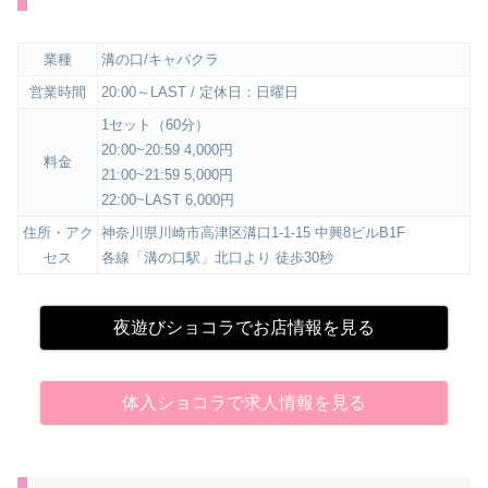
業種
溝の口/キャバクラ
営業時間
20:00～LAST / 定休日：日曜日
1セット（60分）
20:00~20:59 4,000円
料金
21:00~21:59 5,000円
22:00~LAST 6,000円
住所・アク
神奈川県川崎市高津区溝口1-1-15 中興8ビルB1F
セス
各線「溝の口駅」北口より 徒歩30秒
夜遊びショコラでお店情報を見る
体入ショコラで求人情報を見る