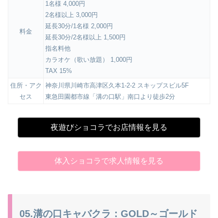
1名様 4,000円
2名様以上 3,000円
延長30分/1名様 2,000円
料金
延長30分/2名様以上 1,500円
指名料他
カラオケ（歌い放題） 1,000円
TAX 15%
住所・アク
神奈川県川崎市高津区久本1-2-2 スキップスビル5F
セス
東急田園都市線「溝の口駅」南口より徒歩2分
夜遊びショコラでお店情報を見る
体入ショコラで求人情報を見る
05.溝の口キャバクラ：GOLD～ゴールド