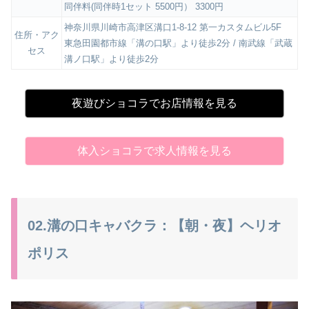
同伴料(同伴時1セット 5500円） 3300円
神奈川県川崎市高津区溝口1-8-12 第一カスタムビル5F
住所・アク
東急田園都市線「溝の口駅」より徒歩2分 / 南武線「武蔵
セス
溝ノ口駅」より徒歩2分
夜遊びショコラでお店情報を見る
体入ショコラで求人情報を見る
02.溝の口キャバクラ：【朝・夜】ヘリオ
ポリス