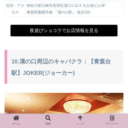
住所・アク
神奈川県川崎市高津区溝口1-12-2 大久保ビル3F
セス
東急田園都市線 「溝の口駅」 徒歩3分
夜遊びショコラでお店情報を見る
10.溝の口周辺のキャバクラ：【青葉台
駅】JOKER(ジョーカー)
ホーム
検索
トップ
サイドバー