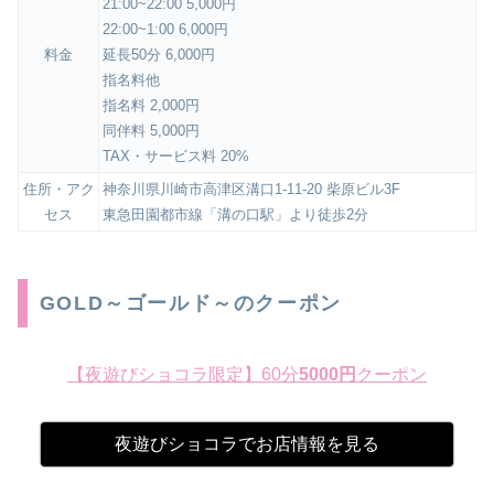
21:00~22:00 5,000円
22:00~1:00 6,000円
料金
延長50分 6,000円
指名料他
指名料 2,000円
同伴料 5,000円
TAX・サービス料 20%
住所・アク
神奈川県川崎市高津区溝口1-11-20 柴原ビル3F
セス
東急田園都市線「溝の口駅」より徒歩2分
GOLD～ゴールド～のクーポン
【夜遊びショコラ限定】60分
5000円
クーポン
夜遊びショコラでお店情報を見る