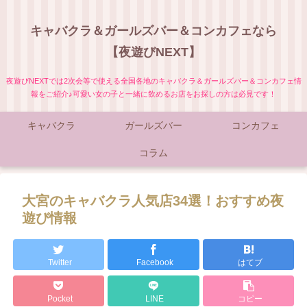
キャバクラ＆ガールズバー＆コンカフェなら
【夜遊びNEXT】
夜遊びNEXTでは2次会等で使える全国各地のキャバクラ＆ガールズバー＆コンカフェ情
報をご紹介♪可愛い女の子と一緒に飲めるお店をお探しの方は必見です！
キャバクラ
ガールズバー
コンカフェ
コラム
大宮のキャバクラ人気店34選！おすすめ夜
遊び情報
Twitter
Facebook
はてブ
Pocket
LINE
コピー