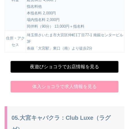
指名料他
本指名料 2,000円
場内指名料 2,000円
同伴料（90分） 13,000円＋指名料
埼玉県さいたま市大宮区仲町1丁目77-1 南銀センタービル
住所・アク
3F
セス
各線「大宮駅」東口（南）より徒歩2分
夜遊びショコラでお店情報を見る
体入ショコラで求人情報を見る
05.大宮キャバクラ：Club Luxe（ラグ