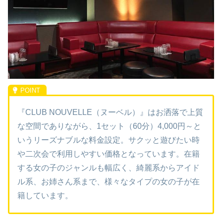
『CLUB NOUVELLE（ヌーベル）』はお洒落で上質
な空間でありながら、1セット（60分）4,000円～と
いうリーズナブルな料金設定。サクッと遊びたい時
や二次会で利用しやすい価格となっています。在籍
する女の子のジャンルも幅広く、綺麗系からアイド
ル系、お姉さん系まで、様々なタイプの女の子が在
籍しています。