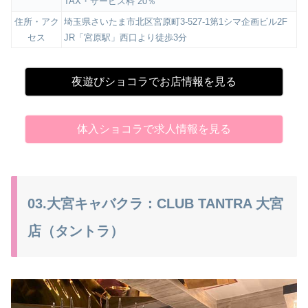
TAX・サービス料 20％
住所・アク
埼玉県さいたま市北区宮原町3-527-1第1シマ企画ビル2F
セス
JR「宮原駅」西口より徒歩3分
夜遊びショコラでお店情報を見る
体入ショコラで求人情報を見る
03.大宮キャバクラ：CLUB TANTRA 大宮
店（タントラ）