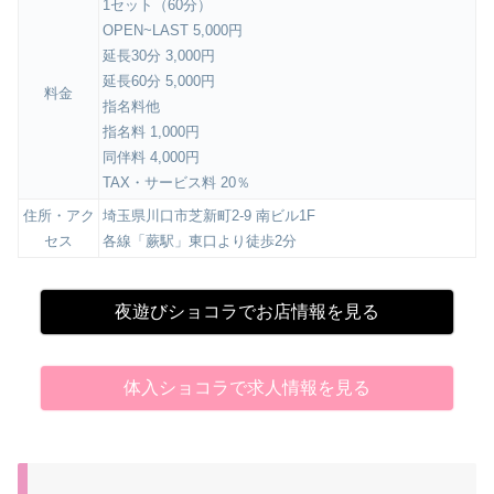
1セット（60分）
OPEN~LAST 5,000円
延長30分 3,000円
延長60分 5,000円
料金
指名料他
指名料 1,000円
同伴料 4,000円
TAX・サービス料 20％
住所・アク
埼玉県川口市芝新町2-9 南ビル1F
セス
各線「蕨駅」東口より徒歩2分
夜遊びショコラでお店情報を見る
体入ショコラで求人情報を見る