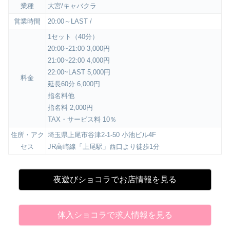
業種
大宮/キャバクラ
営業時間
20:00～LAST /
1セット（40分）
20:00~21:00 3,000円
21:00~22:00 4,000円
22:00~LAST 5,000円
料金
延長60分 6,000円
指名料他
指名料 2,000円
TAX・サービス料 10％
住所・アク
埼玉県上尾市谷津2-1-50 小池ビル4F
セス
JR高崎線「上尾駅」西口より徒歩1分
夜遊びショコラでお店情報を見る
体入ショコラで求人情報を見る