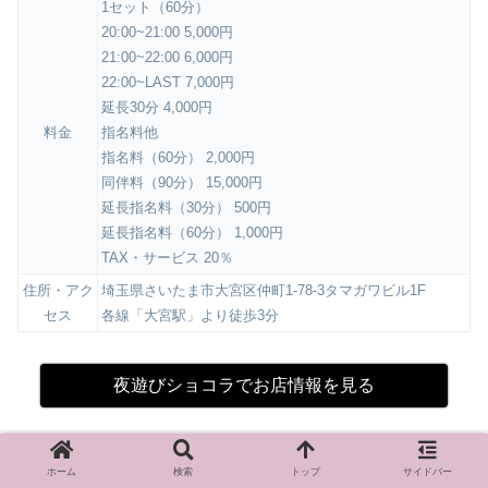
1セット（60分）
20:00~21:00 5,000円
21:00~22:00 6,000円
22:00~LAST 7,000円
延長30分 4,000円
料金
指名料他
指名料（60分） 2,000円
同伴料（90分） 15,000円
延長指名料（30分） 500円
延長指名料（60分） 1,000円
TAX・サービス 20％
住所・アク
埼玉県さいたま市大宮区仲町1-78-3タマガワビル1F
セス
各線「大宮駅」より徒歩3分
夜遊びショコラでお店情報を見る
体入ショコラで求人情報を見る
ホーム
検索
トップ
サイドバー