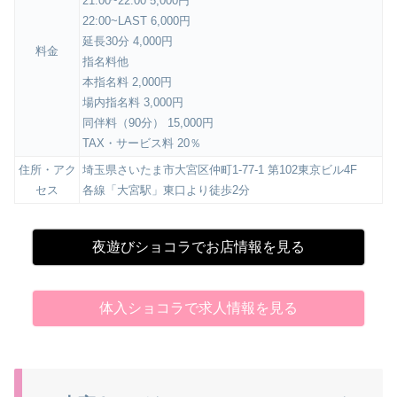
21:00~22:00 5,000円
22:00~LAST 6,000円
延長30分 4,000円
料金
指名料他
本指名料 2,000円
場内指名料 3,000円
同伴料（90分） 15,000円
TAX・サービス料 20％
住所・アク
埼玉県さいたま市大宮区仲町1-77-1 第102東京ビル4F
セス
各線「大宮駅」東口より徒歩2分
夜遊びショコラでお店情報を見る
体入ショコラで求人情報を見る