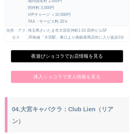
場内指名料 2,000円
同伴料 3,000円
VIPチャージ ＋10,000円
TAX・サービス料 20％
住所・アク
埼玉県さいたま市大宮区仲町1-53 田村ビル5F
セス
JR各線「大宮駅」東口より南銀座商店街に入り徒歩2分
夜遊びショコラでお店情報を見る
体入ショコラで求人情報を見る
04.大宮キャバクラ：Club Lien（リア
ン）