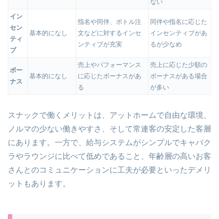
ない
イン
指名や同伴、ボトル注
同伴や指名に応じた
セン
基本的になし
文などに対するインセ
インセンティブがあ
ティ
ンティブが充実
るが少なめ
ブ
売上やパフォーマンス
売上に応じた少額の
ボー
基本的になし
に応じたボーナスがあ
ボーナスがある場合
ナス
る
が多い
スナックで働くメリットは、アットホームで自由な環境、
ノルマの少ない働きやすさ、そして常連客の安定した客層
にあります。一方で、給与システムがシンプルでキャバク
ラやラウンジに比べて低めであること、年齢層の高いお客
さんとのコミュニケーションに工夫が必要といったデメリ
ットもあります。