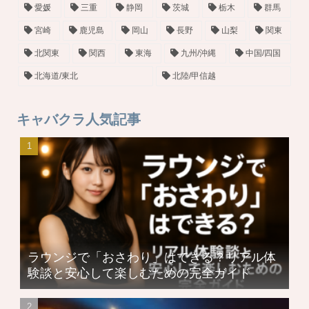
愛媛
三重
静岡
茨城
栃木
群馬
宮崎
鹿児島
岡山
長野
山梨
関東
北関東
関西
東海
九州/沖縄
中国/四国
北海道/東北
北陸/甲信越
キャバクラ人気記事
ラウンジで「おさわり」はできる？リアル体
験談と安心して楽しむための完全ガイド