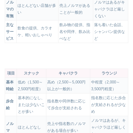
ノル
ノルマはあるがキ
ほとんどない店舗が多
売上ノルマがある
マの
ャバクラほど厳し
い
ことが一般的
有無
くない
主な
飲み物の提供、指
落ち着いた会話、
飲食の提供、カラオ
サー
名や同伴、飲み比
シャンパン提供な
ケ、軽いおしゃべり
ビス
べなど
ど
項目
スナック
キャバクラ
ラウンジ
基本
低め（1,500～
高め（2,500～5,000円
中程度（2,000～
時給
2,500円程度）
以上が一般的）
3,500円程度）
基本的になし、
指名数に応じた歩合
歩合
指名数や同伴数に応じ
または少ないこ
が支給されるが少な
給
て歩合が支給される
とが多い
め
ノルマはあるが、キ
ノル
売上や指名数のノルマ
ほとんどなし
ャバクラほど厳しく
マ
がある場合が多い