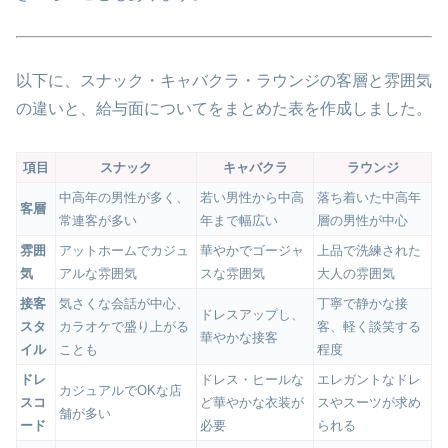
以下に、スナック・キャバクラ・ラウンジの客層と雰囲気
の違いと、給与面についてをまとめた表を作成しました。
項目
スナック
キャバクラ
ラウンジ
中高年の男性が多く、
若い男性から中高
落ち着いた中高年
客層
常連客が多い
年まで幅広い
層の男性が中心
雰囲
アットホームでカジュ
華やかでゴージャ
上品で洗練された
気
アルな雰囲気
スな雰囲気
大人の雰囲気
接客
気さくな会話が中心、
丁寧で静かな接
ドレスアップし、
スタ
カラオケで盛り上がる
客、軽く談笑する
華やかな接客
イル
ことも
程度
ドレ
ドレス・ヒールな
エレガントなドレ
カジュアルでOKな店
スコ
ど華やかな衣装が
スやスーツが求め
舗が多い
ード
必要
られる