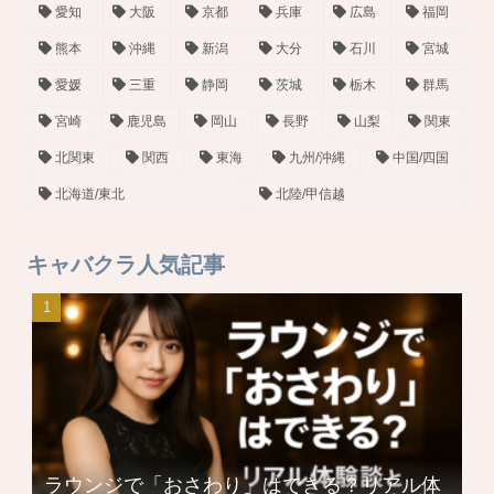
愛知
大阪
京都
兵庫
広島
福岡
熊本
沖縄
新潟
大分
石川
宮城
愛媛
三重
静岡
茨城
栃木
群馬
宮崎
鹿児島
岡山
長野
山梨
関東
北関東
関西
東海
九州/沖縄
中国/四国
北海道/東北
北陸/甲信越
キャバクラ人気記事
ラウンジで「おさわり」はできる？リアル体