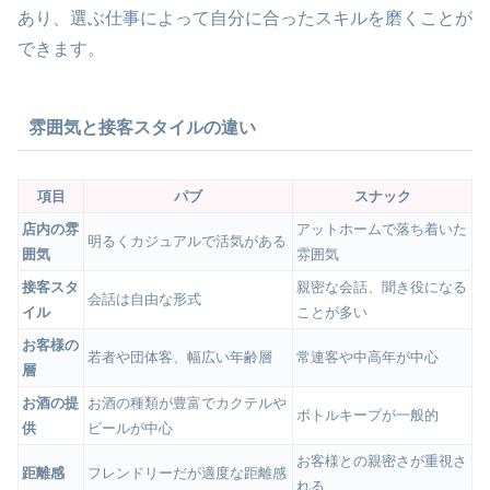
あり、選ぶ仕事によって自分に合ったスキルを磨くことが
できます。
雰囲気と接客スタイルの違い
項目
パブ
スナック
店内の雰
アットホームで落ち着いた
明るくカジュアルで活気がある
囲気
雰囲気
接客スタ
親密な会話、聞き役になる
会話は自由な形式
イル
ことが多い
お客様の
若者や団体客、幅広い年齢層
常連客や中高年が中心
層
お酒の提
お酒の種類が豊富でカクテルや
ボトルキープが一般的
供
ビールが中心
お客様との親密さが重視さ
距離感
フレンドリーだが適度な距離感
れる