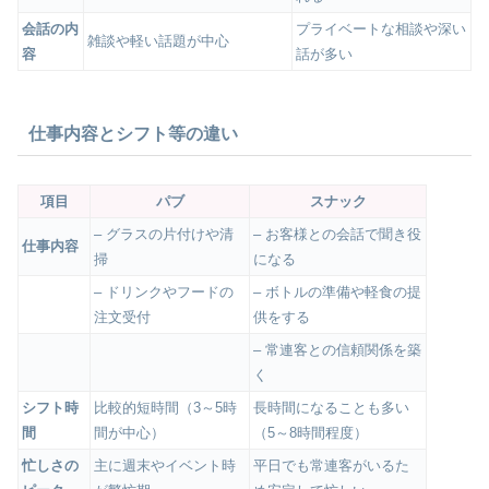
会話の内
プライベートな相談や深い
雑談や軽い話題が中心
容
話が多い
仕事内容とシフト等の違い
項目
パブ
スナック
– グラスの片付けや清
– お客様との会話で聞き役
仕事内容
掃
になる
– ドリンクやフードの
– ボトルの準備や軽食の提
注文受付
供をする
– 常連客との信頼関係を築
く
シフト時
比較的短時間（3～5時
長時間になることも多い
間
間が中心）
（5～8時間程度）
忙しさの
主に週末やイベント時
平日でも常連客がいるた