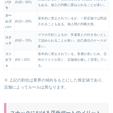
バク
約30～50%
もある。個人の判断に委ねられることが多い。
ラ
ガー
基本的に禁止されているが、一部店舗では黙認
ルズ
約10～20%
されることもある。個人間の判断次第。
バー
ママの方針によるが、常連客との付き合いとし
スナ
約50～70%
て認められることが多い。自己責任のケースが
ック
多い。
コン
基本的に禁止されている。客層が若いため、店
カフ
約5～15%
外のリスクが高く、店舗側が厳しく管理してい
ェ
る。
※ 上記の割合は業界の傾向をもとにした推定値であり、
店舗によってルールは異なります。