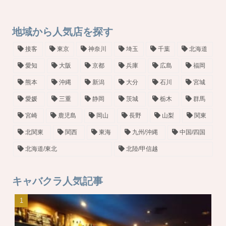
地域から人気店を探す
接客
東京
神奈川
埼玉
千葉
北海道
愛知
大阪
京都
兵庫
広島
福岡
熊本
沖縄
新潟
大分
石川
宮城
愛媛
三重
静岡
茨城
栃木
群馬
宮崎
鹿児島
岡山
長野
山梨
関東
北関東
関西
東海
九州/沖縄
中国/四国
北海道/東北
北陸/甲信越
キャバクラ人気記事