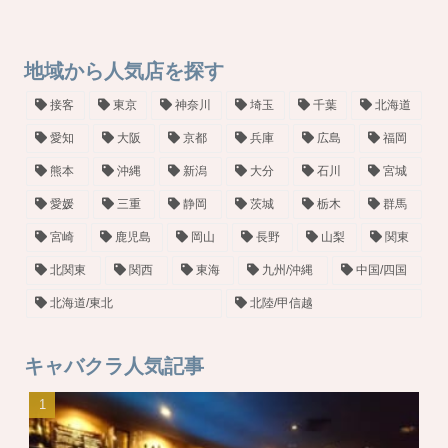
地域から人気店を探す
接客
東京
神奈川
埼玉
千葉
北海道
愛知
大阪
京都
兵庫
広島
福岡
熊本
沖縄
新潟
大分
石川
宮城
愛媛
三重
静岡
茨城
栃木
群馬
宮崎
鹿児島
岡山
長野
山梨
関東
北関東
関西
東海
九州/沖縄
中国/四国
北海道/東北
北陸/甲信越
キャバクラ人気記事