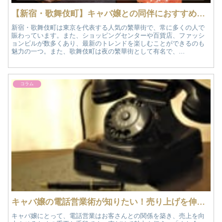
【新宿・歌舞伎町】キャバ嬢との同伴におすすめの飲食店まとめ｜おすすめ夜遊び情報
新宿・歌舞伎町は東京を代表する人気の繁華街で、常に多くの人で
賑わっています。また、ショッピングセンターや百貨店、ファッシ
ョンビルが数多くあり、最新のトレンドを楽しむことができるのも
魅力の一つ。また、歌舞伎町は夜の繁華街として有名で、...
コラム
キャバ嬢の電話営業術が知りたい！売り上げを伸ばす効果的なテクニックとタイミング
キャバ嬢にとって、電話営業はお客さんとの関係を築き、売上を向