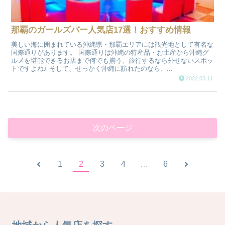
那覇のガールズバー人気店17選！おすすめ情報
美しい海に囲まれている沖縄県・那覇エリアには観光地として有名な
国際通りがあります。 国際通りは沖縄の特産品・お土産から沖縄グ
ルメを堪能できるお店まで何でも揃う、旅行するなら外せないスポッ
トですよね♪ そして、せっかく沖縄に訪れたのなら、...
2022.03.11
次のページ
1
2
3
4
…
6