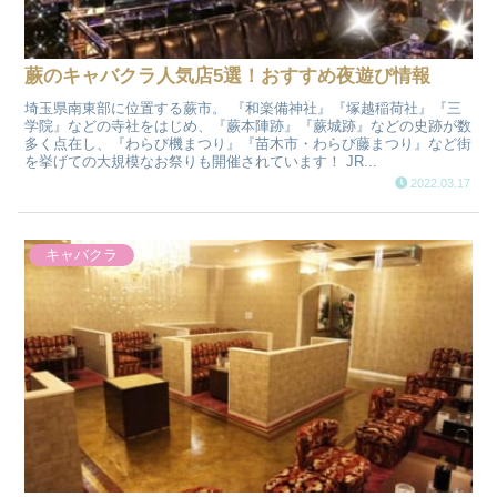
蕨のキャバクラ人気店5選！おすすめ夜遊び情報
埼玉県南東部に位置する蕨市。 『和楽備神社』『塚越稲荷社』『三
学院』などの寺社をはじめ、『蕨本陣跡』『蕨城跡』などの史跡が数
多く点在し、『わらび機まつり』『苗木市・わらび藤まつり』など街
を挙げての大規模なお祭りも開催されています！ JR...
2022.03.17
キャバクラ