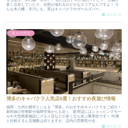
多く点在していたり、自然が溢れるのどかなエリアなんですよ！ そ
んな本八幡・市川にも、実はキャバクラやガールズバー...
2022.03.16
キャバクラ
博多のキャバクラ人気店6選！おすすめ夜遊び情報
福岡・九州の都市といえる『博多』のおすすめキャバクラをご紹介！
新幹線の停車駅や福岡空港からも近く、駅周辺にはショッピングモー
ルや大型商業施設にグルメ店などが多く立ち並ぶ繁華街です！ 中洲
と比較すると店舗数は劣りますが、店内の雰囲気や女...
2022.03.16