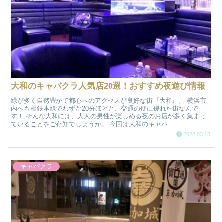
大和のキャバクラ人気店20選！おすすめ夜遊び情報
緑が多く自然豊かで都心へのアクセスが良好な街『大和』。 横浜市
内へも相鉄本線でわずか20分ほどと、交通の便に優れた街なんで
す！ そんな大和には、大人の男性が楽しめる夜のお店が多く集まっ
ていることをご存知でしょうか。 今回は大和のキャバ...
2022.03.15
キャバクラ