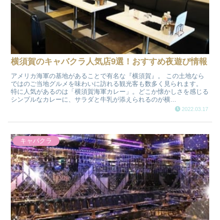
横須賀のキャバクラ人気店9選！おすすめ夜遊び情報
アメリカ海軍の基地があることで有名な『横須賀』。 この土地なら
ではのご当地グルメを味わいに訪れる観光客も数多く見られます。
特に人気があるのは「横須賀海軍カレー」。どこか懐かしさを感じる
シンプルなカレーに、サラダと牛乳が添えられるのが横...
2022.03.17
キャバクラ