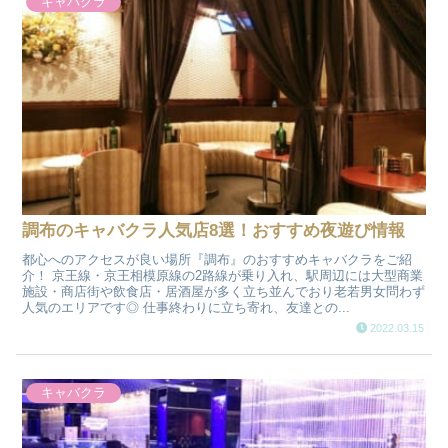
キャバクラ
調布のキャバクラ人気店8選！おすすめ夜遊び情報
都心へのアクセスが良い場所『調布』のおすすめキャバクラをご紹
介！ 京王線・京王相模原線の2路線が乗り入れ、駅周辺には大型商業
施設・商店街や飲食店・居酒屋が多く立ち並んでおり老若男女問わず
人気のエリアです◎ 仕事終わりに立ち寄れ、友達との...
2022.03.15
キャバクラ