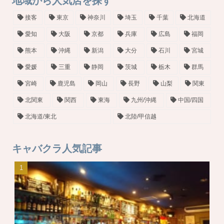
地域から人気店を探す
接客
東京
神奈川
埼玉
千葉
北海道
愛知
大阪
京都
兵庫
広島
福岡
熊本
沖縄
新潟
大分
石川
宮城
愛媛
三重
静岡
茨城
栃木
群馬
宮崎
鹿児島
岡山
長野
山梨
関東
北関東
関西
東海
九州/沖縄
中国/四国
北海道/東北
北陸/甲信越
キャバクラ人気記事