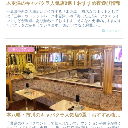
木更津のキャバクラ人気店8選！おすすめ夜遊び情報
千葉県中西部の海沿いに位置する『木更津』 有名なスポットとして
は「三井アウトレットパーク木更津」や「海ほたるSA・アクアライ
ン」などが近辺にあり賑わっております！そんな木更津のおすすめキ
ャバクラをご紹介していきます。 海だけでなく緑豊か...
2022.03.16
キャバクラ
本八幡・市川のキャバクラ人気店9選！おすすめ夜遊び情報
千葉県のベッドタウンとして知られていて、マンションや住宅が多く
立ち並ぶ『本八幡・市川』。 街には江戸川が流れていたり、公園が