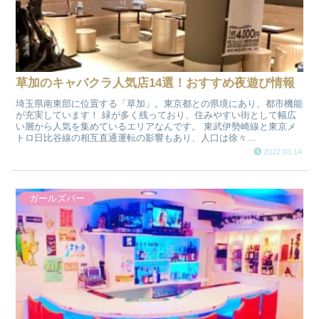
草加のキャバクラ人気店14選！おすすめ夜遊び情報
埼玉県南東部に位置する「草加」。東京都との県境にあり、都市機能
が充実しています！ 緑が多く残っており、住みやすい街として幅広
い層から人気を集めているエリアなんです。 東武伊勢崎線と東京メ
トロ日比谷線の相互直通運転の影響もあり、人口は徐々...
2022.03.14
ガールズバー