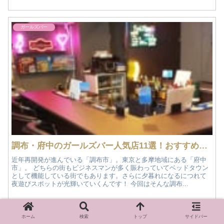
ガールズバー
調布・府中のガールズバー人気店11選！おすすめ情報
近年再開発が進んでいる「調布市」。東京と多摩地域にある「府中
市」。 どちらの街もビジネスマンが多く賑わっていてベッドタウン
として機能している街でもあります。さらに夕暮れになるにつれて
夜遊びスポットが光輝いていくんです！ 今回はそんな調布...
ガールズバー
ホーム
検索
トップ
サイドバー