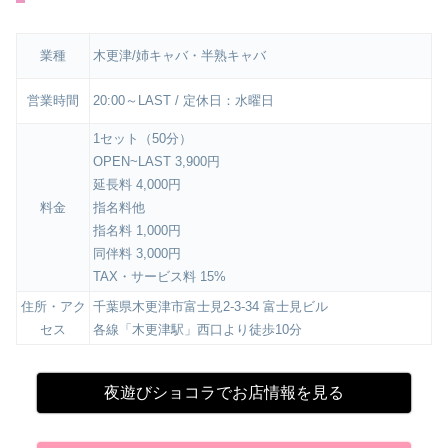
業種
木更津/姉キャバ・半熟キャバ
営業時間
20:00～LAST / 定休日：水曜日
1セット（50分）
OPEN~LAST 3,900円
延長料 4,000円
料金
指名料他
指名料 1,000円
同伴料 3,000円
TAX・サービス料 15%
住所・アク
千葉県木更津市富士見2-3-34 富士見ビル
セス
各線「木更津駅」西口より徒歩10分
夜遊びショコラでお店情報を見る