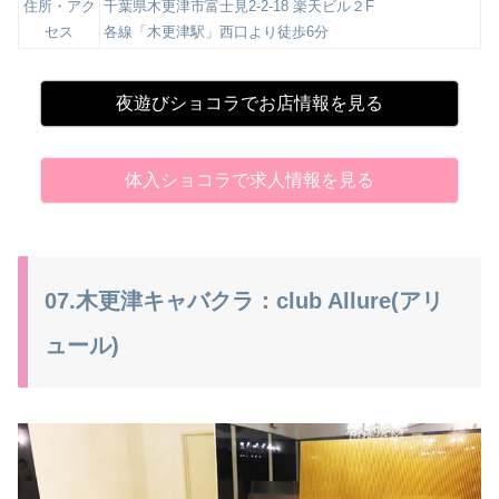
住所・アク
千葉県木更津市富士見2-2-18 楽天ビル２F
セス
各線「木更津駅」西口より徒歩6分
夜遊びショコラでお店情報を見る
体入ショコラで求人情報を見る
07.木更津キャバクラ：club Allure(アリ
ュール)