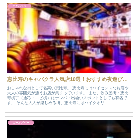
キャバクラ
恵比寿のキャバクラ人気店10選！おすすめ夜遊び情報
おしゃれな街として名高い恵比寿。 恵比寿にはハイセンスなお店や
大人の雰囲気が漂うお店が集まっています。 また、飲み屋街・恵比
寿横丁（通称：エビ横）はナンパ・出会いスポットとしても有名で
す。 そんな大人が楽しめる街、恵比寿にはハイクオリ...
ガールズバー