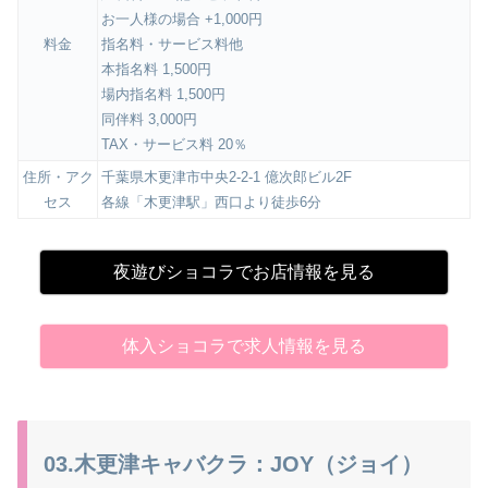
お一人様の場合 +1,000円
料金
指名料・サービス料他
本指名料 1,500円
場内指名料 1,500円
同伴料 3,000円
TAX・サービス料 20％
住所・アク
千葉県木更津市中央2-2-1 億次郎ビル2F
セス
各線「木更津駅」西口より徒歩6分
夜遊びショコラでお店情報を見る
体入ショコラで求人情報を見る
03.木更津キャバクラ：JOY（ジョイ）