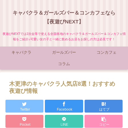
キャバクラ＆ガールズバー＆コンカフェなら
【夜遊びNEXT】
夜遊びNEXTでは2次会等で使える全国各地のキャバクラ＆ガールズバー＆コンカフェ情
報をご紹介♪可愛い女の子と一緒に飲めるお店をお探しの方は必見です！
キャバクラ
ガールズバー
コンカフェ
コラム
木更津のキャバクラ人気店8選！おすすめ
夜遊び情報
Twitter
Facebook
はてブ
Pocket
LINE
コピー