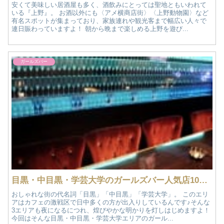
安くて美味しい居酒屋も多く、酒飲みにとっては聖地ともいわれて
いる『上野』。 お酒以外にも〈アメ横商店街〉〈上野動物園〉など
有名スポットが集まっており、家族連れや観光客まで幅広い人々で
連日賑わっていますよ！ 朝から晩まで楽しめる上野を遊び...
ガールズバー
目黒・中目黒・学芸大学のガールズバー人気店10選！おすすめ情報
おしゃれな街の代名詞「目黒」「中目黒」「学芸大学」。 このエリ
アはカフェの激戦区で日中多くの方が出入りしているんです♪そんな
3エリアも夜になるにつれ、煌びやかな明かりを灯しはじめますよ！
今回はそんな目黒・中目黒・学芸大学エリアのガール...