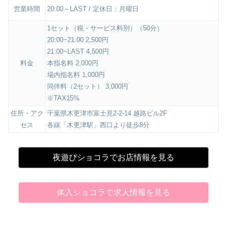
営業時間
20:00～LAST / 定休日：月曜日
1セット（税・サービス料別）（50分）
20:00~21:00 2,500円
21:00~LAST 4,500円
料金
本指名料 2,000円
場内指名料 1,000円
同伴料（2セット） 3,000円
※TAX15%
住所・アク
千葉県木更津市富士見2-2-14 越路ビル2F
セス
各線「木更津駅」西口より徒歩8分
夜遊びショコラでお店情報を見る
体入ショコラで求人情報を見る