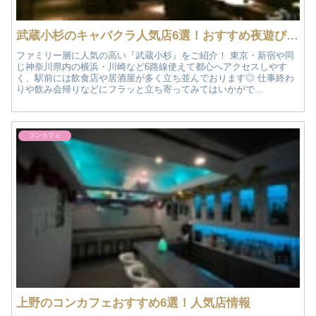
武蔵小杉のキャバクラ人気店6選！おすすめ夜遊び情報
ファミリー層に人気の高い『武蔵小杉』をご紹介！ 東京・新宿や同
じ神奈川県内の横浜・川崎など6路線使えて都心へアクセスしやす
く、駅前には飲食店や居酒屋が多く立ち並んでおります◎ 仕事終わ
りや飲み会帰りなどにフラッと立ち寄ってみてはいかがで...
コンカフェ
上野のコンカフェおすすめ6選！人気店情報