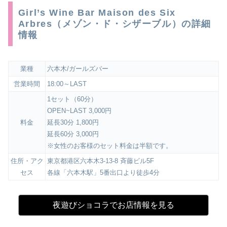
Girl’s Wine Bar Maison des Six
Arbres（メゾン・ド・シザーブル）の詳細
情報
業種
六本木/ガールズバー
営業時間
18:00～LAST
1セット（60分）
OPEN~LAST 3,000円
料金
延長30分 1,800円
延長60分 3,000円
※女性のお客様のセット料金は半額です。
住所・アク
東京都港区六本木3-13-8 斉藤ビル5F
セス
各線「六本木駅」5番出口より徒歩4分
夜遊びショコラでお店情報を見る