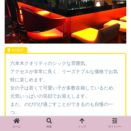
六本木クオリティのシックな雰囲気。
アクセスが非常に良く、リーズナブルな価格でお気
軽に楽しめます。
女の子は若くて可愛い子が多数在籍しているため、
元気いっぱいの笑顔でお迎えします。
また、のびのび過ごすことができるのも自慢の一
つ。
ホーム
検索
トップ
サイドバー