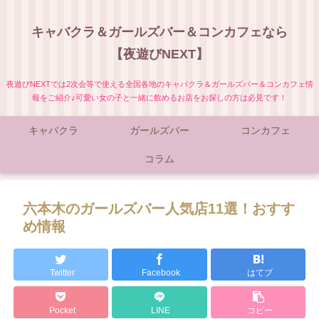
キャバクラ＆ガールズバー＆コンカフェなら
【夜遊びNEXT】
夜遊びNEXTでは2次会等で使える全国各地のキャバクラ＆ガールズバー＆コンカフェ情
報をご紹介♪可愛い女の子と一緒に飲めるお店をお探しの方は必見です！
キャバクラ
ガールズバー
コンカフェ
コラム
六本木のガールズバー人気店11選！おすす
め情報
Twitter
Facebook
はてブ
Pocket
LINE
コピー