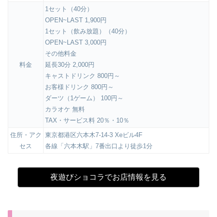
1セット（40分）
OPEN~LAST 1,900円
1セット（飲み放題）（40分）
OPEN~LAST 3,000円
その他料金
料金
延長30分 2,000円
キャストドリンク 800円～
お客様ドリンク 800円～
ダーツ（1ゲーム） 100円～
カラオケ 無料
TAX・サービス料 20％・10％
住所・アク
東京都港区六本木7-14-3 Xeビル4F
セス
各線「六本木駅」7番出口より徒歩1分
夜遊びショコラでお店情報を見る