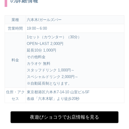
の詳細情報
業種
六本木/ガールズバー
営業時間
19:00～6:00
1セット（カウンター）（30分）
OPEN~LAST 2,000円
延長10分 1,000円
その他料金
料金
カラオケ 無料
スタッフドリンク 1,000円～
スペシャルドリンク 2,000円～
※自動延長制となります。
住所・アク
東京都港区六本木7-14-10 山室ビル5F
セス
各線「六本木駅」より徒歩20秒
夜遊びショコラでお店情報を見る