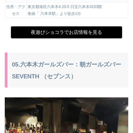
住所・アク
東京都港区六本木4-10-5 日宝六本木4103階
セス
各線「 六本木駅」より徒歩1分
夜遊びショコラでお店情報を見る
05.六本木ガールズバー：朝ガールズバー
SEVENTH （セブンス）