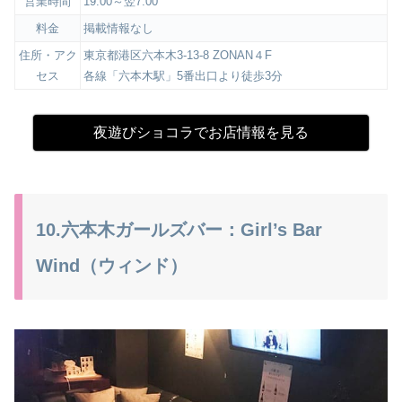
営業時間
19:00～翌7:00
料金
掲載情報なし
住所・アク
東京都港区六本木3-13-8 ZONAN４F
セス
各線「六本木駅」5番出口より徒歩3分
夜遊びショコラでお店情報を見る
10.六本木ガールズバー：Girl’s Bar
Wind（ウィンド）