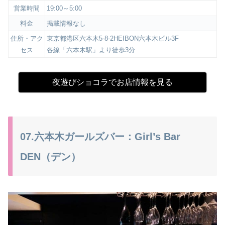
営業時間
19:00～5:00
料金
掲載情報なし
住所・アク
東京都港区六本木5-8-2HEIBON六本木ビル3F
セス
各線「六本木駅」より徒歩3分
夜遊びショコラでお店情報を見る
07.六本木ガールズバー：Girl’s Bar
DEN（デン）