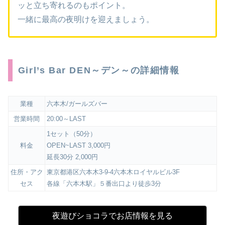
ッと立ち寄れるのもポイント。
一緒に最高の夜明けを迎えましょう。
Girl’s Bar DEN～デン～の詳細情報
業種
六本木/ガールズバー
営業時間
20:00～LAST
1セット（50分）
料金
OPEN~LAST 3,000円
延長30分 2,000円
住所・アク
東京都港区六本木3-9-4六本木ロイヤルビル3F
セス
各線「六本木駅」５番出口より徒歩3分
夜遊びショコラでお店情報を見る