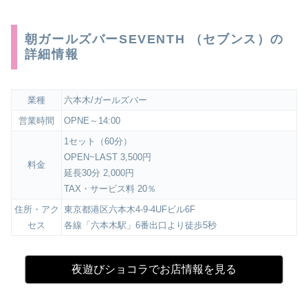
朝ガールズバーSEVENTH （セブンス）の
詳細情報
業種
六本木/ガールズバー
営業時間
OPNE～14:00
1セット（60分）
OPEN~LAST 3,500円
料金
延長30分 2,000円
TAX・サービス料 20％
住所・アク
東京都港区六本木4-9-4UFビル6F
セス
各線「六本木駅」6番出口より徒歩5秒
夜遊びショコラでお店情報を見る