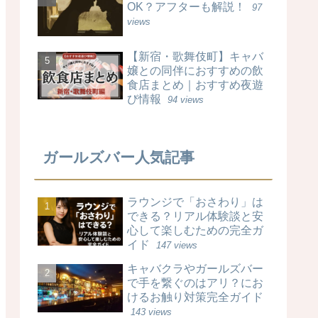
OK？アフターも解説！
97
views
【新宿・歌舞伎町】キャバ
嬢との同伴におすすめの飲
食店まとめ｜おすすめ夜遊
び情報
94 views
ガールズバー人気記事
ラウンジで「おさわり」は
できる？リアル体験談と安
心して楽しむための完全ガ
イド
147 views
キャバクラやガールズバー
で手を繋ぐのはアリ？にお
けるお触り対策完全ガイド
143 views