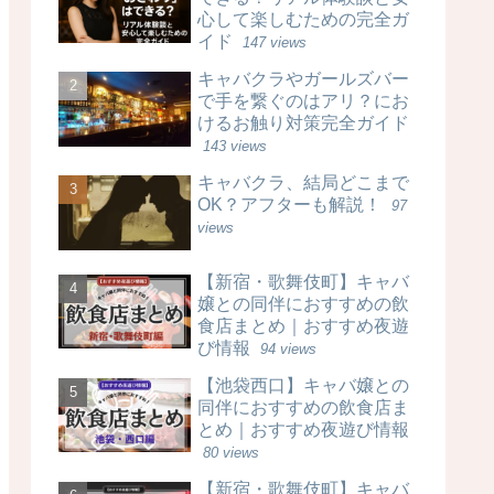
心して楽しむための完全ガ
イド
147 views
キャバクラやガールズバー
で手を繋ぐのはアリ？にお
けるお触り対策完全ガイド
143 views
キャバクラ、結局どこまで
OK？アフターも解説！
97
views
【新宿・歌舞伎町】キャバ
嬢との同伴におすすめの飲
食店まとめ｜おすすめ夜遊
び情報
94 views
【池袋西口】キャバ嬢との
同伴におすすめの飲食店ま
とめ｜おすすめ夜遊び情報
80 views
【新宿・歌舞伎町】キャバ