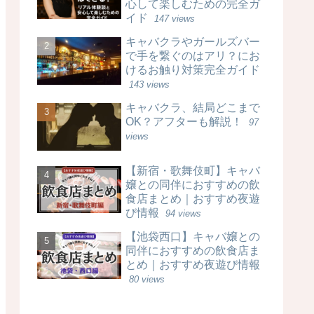
心して楽しむための完全ガ
イド
147 views
キャバクラやガールズバー
で手を繋ぐのはアリ？にお
けるお触り対策完全ガイド
143 views
キャバクラ、結局どこまで
OK？アフターも解説！
97
views
【新宿・歌舞伎町】キャバ
嬢との同伴におすすめの飲
食店まとめ｜おすすめ夜遊
び情報
94 views
【池袋西口】キャバ嬢との
同伴におすすめの飲食店ま
とめ｜おすすめ夜遊び情報
80 views