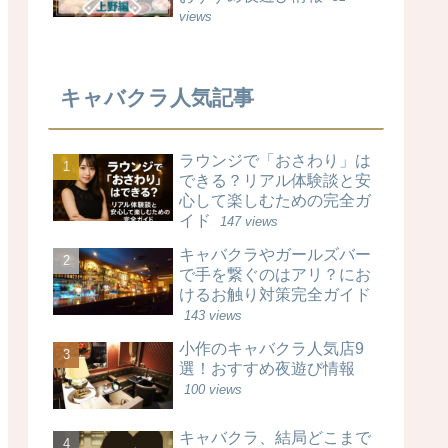
views
キャバクラ人気記事
ラウンジで「おさわり」は
できる？リアル体験談と安
心して楽しむための完全ガ
イド
147 views
キャバクラやガールズバー
で手を繋ぐのはアリ？にお
けるお触り対策完全ガイド
143 views
小作のキャバクラ人気店9
選！おすすめ夜遊び情報
100 views
キャバクラ、結局どこまで