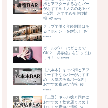
嬢とアフターするならバー
がおすすめ！人気のあるバ
ー5選｜おすすめ夜遊び情
報
68 views
クラブで働く年齢制限はあ
る？ポイントを解説！
67
views
ガールズバーはどこまで
OK？「境界線」を知ってお
こう！
63 views
【六本木】キャバ嬢とアフ
ターするならバーがおすす
め！人気のあるバー5選｜
おすすめ夜遊び情報
59
views
【上野】キャバ嬢と同伴に
おすすめ！飲食店まとめ｜
おすすめ夜遊び情報
51