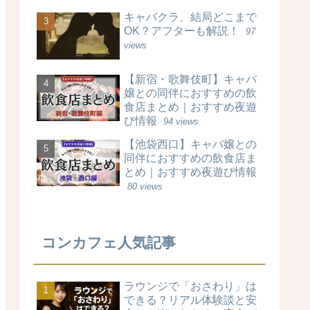
キャバクラ、結局どこまで
OK？アフターも解説！
97
views
【新宿・歌舞伎町】キャバ
嬢との同伴におすすめの飲
食店まとめ｜おすすめ夜遊
び情報
94 views
【池袋西口】キャバ嬢との
同伴におすすめの飲食店ま
とめ｜おすすめ夜遊び情報
80 views
コンカフェ人気記事
ラウンジで「おさわり」は
できる？リアル体験談と安