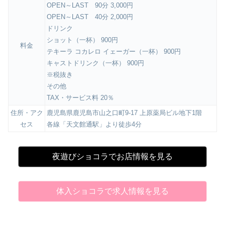
OPEN～LAST 90分 3,000円
OPEN～LAST 40分 2,000円
ドリンク
ショット（一杯） 900円
料金
テキーラ コカレロ イェーガー（一杯） 900円
キャストドリンク（一杯） 900円
※税抜き
その他
TAX・サービス料 20％
住所・アク
鹿児島県鹿児島市山之口町9-17 上原薬局ビル地下1階
セス
各線「天文館通駅」より徒歩4分
夜遊びショコラでお店情報を見る
体入ショコラで求人情報を見る