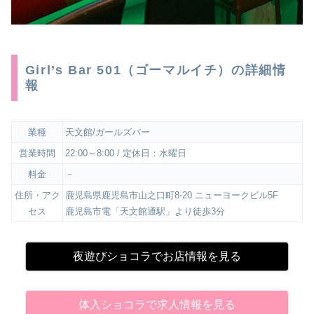
Girl’s Bar 501（ゴーマルイチ）の詳細情
報
業種
天文館/ガールズバー
営業時間
22:00～8:00 / 定休日：水曜日
料金
－
住所・アク
鹿児島県鹿児島市山之口町8-20 ニューヨークビル5F
セス
鹿児島市電「天文館通駅」より徒歩3分
夜遊びショコラでお店情報を見る
体入ショコラで求人情報を見る