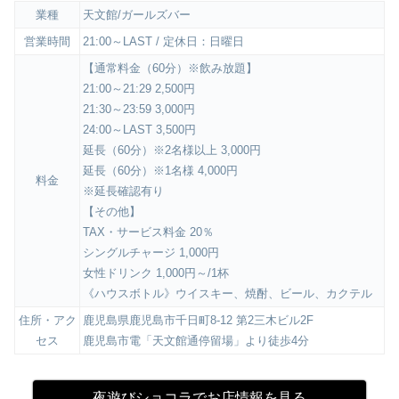
業種
天文館/ガールズバー
営業時間
21:00～LAST / 定休日：日曜日
【通常料金（60分）※飲み放題】
21:00～21:29 2,500円
21:30～23:59 3,000円
24:00～LAST 3,500円
延長（60分）※2名様以上 3,000円
延長（60分）※1名様 4,000円
料金
※延長確認有り
【その他】
TAX・サービス料金 20％
シングルチャージ 1,000円
女性ドリンク 1,000円～/1杯
《ハウスボトル》ウイスキー、焼酎、ビール、カクテル
住所・アク
鹿児島県鹿児島市千日町8-12 第2三木ビル2F
セス
鹿児島市電「天文館通停留場」より徒歩4分
夜遊びショコラでお店情報を見る