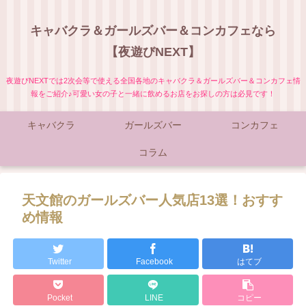
キャバクラ＆ガールズバー＆コンカフェなら
【夜遊びNEXT】
夜遊びNEXTでは2次会等で使える全国各地のキャバクラ＆ガールズバー＆コンカフェ情
報をご紹介♪可愛い女の子と一緒に飲めるお店をお探しの方は必見です！
キャバクラ
ガールズバー
コンカフェ
コラム
天文館のガールズバー人気店13選！おすす
め情報
Twitter
Facebook
はてブ
Pocket
LINE
コピー