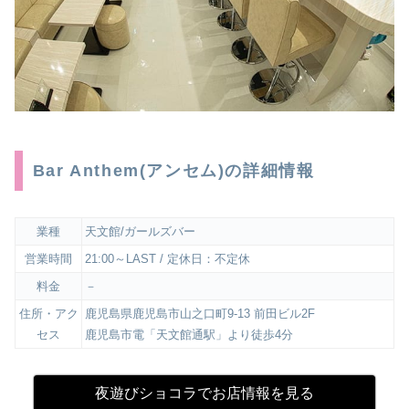
Bar Anthem(アンセム)の詳細情報
業種
天文館/ガールズバー
営業時間
21:00～LAST / 定休日：不定休
料金
－
住所・アク
鹿児島県鹿児島市山之口町9-13 前田ビル2F
セス
鹿児島市電「天文館通駅」より徒歩4分
夜遊びショコラでお店情報を見る