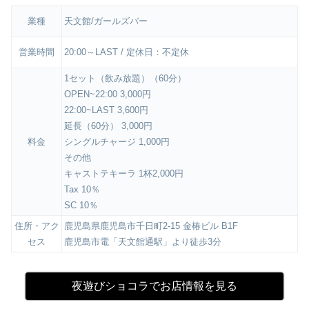
業種
天文館/ガールズバー
営業時間
20:00～LAST / 定休日：不定休
1セット（飲み放題）（60分）
OPEN~22:00 3,000円
22:00~LAST 3,600円
延長（60分） 3,000円
料金
シングルチャージ 1,000円
その他
キャストテキーラ 1杯2,000円
Tax 10％
SC 10％
住所・アク
鹿児島県鹿児島市千日町2-15 金椿ビル B1F
セス
鹿児島市電「天文館通駅」より徒歩3分
夜遊びショコラでお店情報を見る