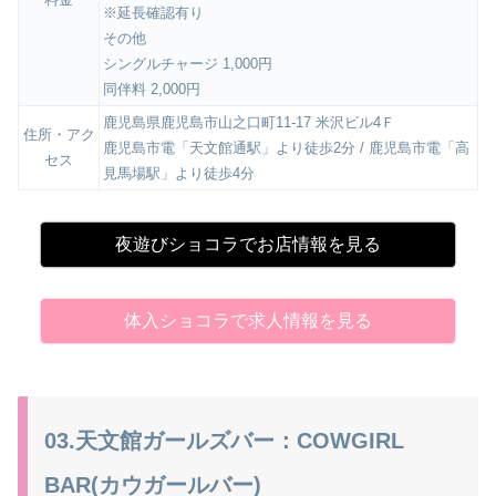
※延長確認有り
その他
シングルチャージ 1,000円
同伴料 2,000円
鹿児島県鹿児島市山之口町11-17 米沢ビル4Ｆ
住所・アク
鹿児島市電「天文館通駅」より徒歩2分 / 鹿児島市電「高
セス
見馬場駅」より徒歩4分
夜遊びショコラでお店情報を見る
体入ショコラで求人情報を見る
03.天文館ガールズバー：COWGIRL
BAR(カウガールバー)