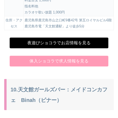
料金目安 2,000円
指名料他
カラオケ歌い放題 1,000円
住所・アク
鹿児島県鹿児島市山之口町9番42号 第五ロイヤルビル6階
セス
鹿児島市電「天文館通駅」より徒歩5分
夜遊びショコラでお店情報を見る
体入ショコラで求人情報を見る
10.天文館ガールズバー：メイドコンカフ
ェ Binah（ビナー）