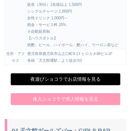
延長（30分）2名様以上 1,500円
シングルチャージ 1,000円
女性ドリンク 1,000円～
税金・サービス料 20%
※自動延長制
【ハウスボトル】
焼酎、ビール、ハイボール、酎ハイ、ウーロン茶など
住所・アク
鹿児島県鹿児島市山之口町9-13 ヒロカネ88ビル1F
セス
各線「天文館通駅」より徒歩3分
夜遊びショコラでお店情報を見る
体入ショコラで求人情報を見る
04.天文館ガールズバー：GIRLS BAR