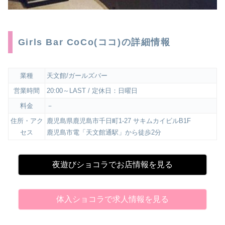
Girls Bar CoCo(ココ)の詳細情報
業種
天文館/ガールズバー
営業時間
20:00～LAST / 定休日：日曜日
料金
－
住所・アク
鹿児島県鹿児島市千日町1-27 サキムカイビルB1F
セス
鹿児島市電「天文館通駅」から徒歩2分
夜遊びショコラでお店情報を見る
体入ショコラで求人情報を見る