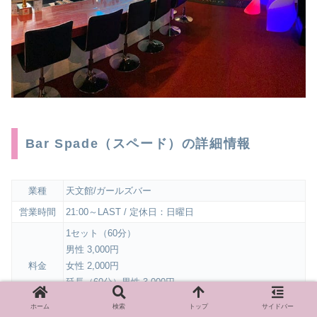
Bar Spade（スペード）の詳細情報
業種
天文館/ガールズバー
営業時間
21:00～LAST / 定休日：日曜日
1セット（60分）
男性 3,000円
料金
女性 2,000円
延長（60分）男性 3,000円
延長（60分）女性 2,000円
ホーム
検索
トップ
サイドバー