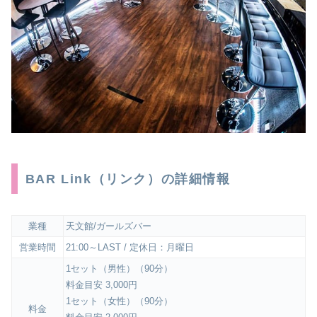
BAR Link（リンク）の詳細情報
業種
天文館/ガールズバー
営業時間
21:00～LAST / 定休日：月曜日
1セット（男性）（90分）
料金目安 3,000円
1セット（女性）（90分）
料金