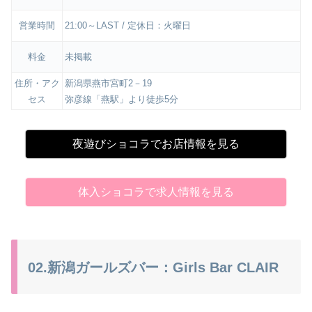
営業時間
21:00～LAST / 定休日：火曜日
料金
未掲載
住所・アク
新潟県燕市宮町2－19
セス
弥彦線「燕駅」より徒歩5分
夜遊びショコラでお店情報を見る
体入ショコラで求人情報を見る
02.新潟ガールズバー：Girls Bar CLAIR