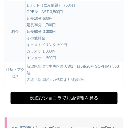
1セット（飲み放題）（60分）
OPEN~LAST 3,500円
延長10分 600円
延長30分 1,700円
料金
延長60分 3,300円
その他料金
キャストドリンク 500円
カラオケ 1,000円
１ショット 500円
新潟県新潟市中央区東大通1丁目6番26号 SOPHIAビル3
住所・アク
階
セス
各線「新潟駅」万代口より徒歩2分
夜遊びショコラでお店情報を見る