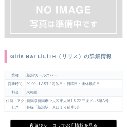
Girls Bar LiLiTH（リリス）の詳細情報
業種
新潟/ガールズバー
営業時間
20:00～LAST / 定休日：日曜日・連休最終日
料金
未掲載
住所・アク
新潟県新潟市中央区東大通1-6-22 三友ビル5階A号
セス
各線「新潟駅」東口より徒歩3分
夜遊びショコラでお店情報を見る