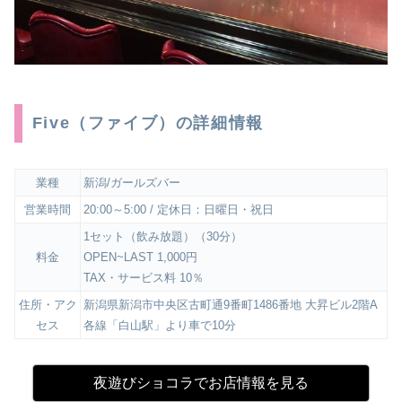
Five（ファイブ）の詳細情報
業種
新潟/ガールズバー
営業時間
20:00～5:00 / 定休日：日曜日・祝日
1セット（飲み放題）（30分）
料金
OPEN~LAST 1,000円
TAX・サービス料 10％
住所・アク
新潟県新潟市中央区古町通9番町1486番地 大昇ビル2階A
セス
各線「白山駅」より車で10分
夜遊びショコラでお店情報を見る