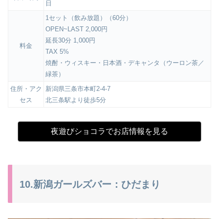
日
1セット（飲み放題）（60分）
OPEN~LAST 2,000円
延長30分 1,000円
料金
TAX 5%
焼酎・ウィスキー・日本酒・デキャンタ（ウーロン茶／
緑茶）
住所・アク
新潟県三条市本町2-4-7
セス
北三条駅より徒歩5分
夜遊びショコラでお店情報を見る
10.新潟ガールズバー：ひだまり