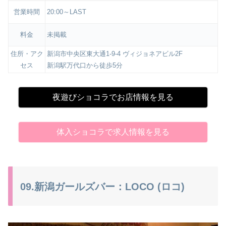
営業時間
20:00～LAST
料金
未掲載
住所・アク
新潟市中央区東大通1-9-4 ヴィジョネアビル2F
セス
新潟駅万代口から徒歩5分
夜遊びショコラでお店情報を見る
体入ショコラで求人情報を見る
09.新潟ガールズバー：LOCO (ロコ)