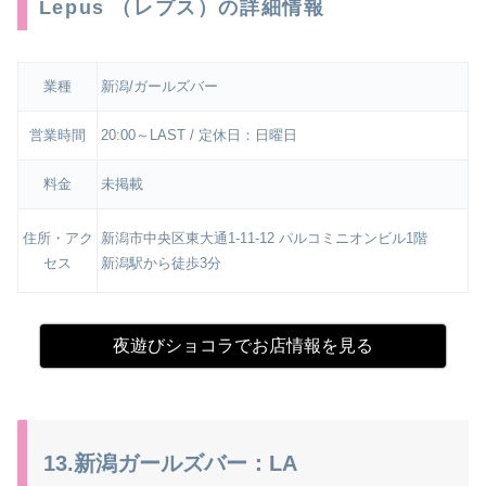
Lepus （レプス）の詳細情報
業種
新潟/ガールズバー
営業時間
20:00～LAST / 定休日：日曜日
料金
未掲載
住所・アク
新潟市中央区東大通1-11-12 パルコミニオンビル1階
セス
新潟駅から徒歩3分
夜遊びショコラでお店情報を見る
13.新潟ガールズバー：LA