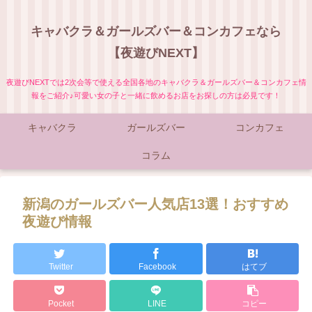
キャバクラ＆ガールズバー＆コンカフェなら
【夜遊びNEXT】
夜遊びNEXTでは2次会等で使える全国各地のキャバクラ＆ガールズバー＆コンカフェ情
報をご紹介♪可愛い女の子と一緒に飲めるお店をお探しの方は必見です！
キャバクラ
ガールズバー
コンカフェ
コラム
新潟のガールズバー人気店13選！おすすめ
夜遊び情報
Twitter
Facebook
はてブ
Pocket
LINE
コピー