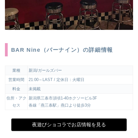
BAR Nine（バーナイン）の詳細情報
業種
新潟/ガールズバー
営業時間
21:00～LAST / 定休日：火曜日
料金
未掲載
住所・アク
新潟県三条市須頃1-40ホクソービル3F
セス
各線「燕三条駅」燕口より徒歩3分
夜遊びショコラでお店情報を見る