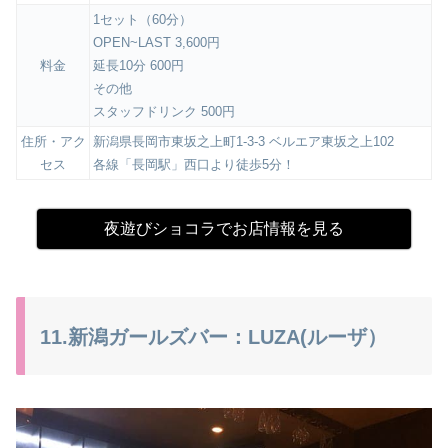
1セット（60分）
OPEN~LAST 3,600円
料金
延長10分 600円
その他
スタッフドリンク 500円
住所・アク
新潟県長岡市東坂之上町1-3-3 ベルエア東坂之上102
セス
各線「長岡駅」西口より徒歩5分！
夜遊びショコラでお店情報を見る
11.新潟ガールズバー：LUZA(ルーザ）