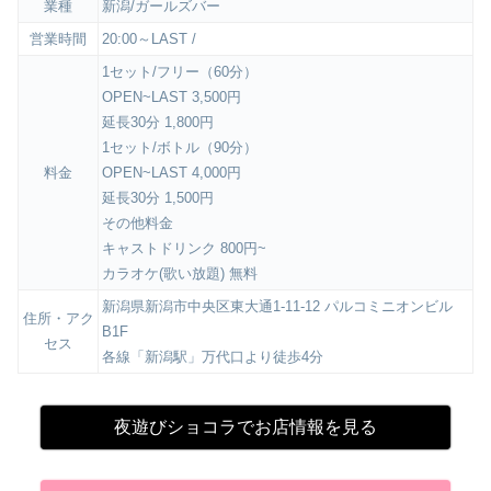
業種
新潟/ガールズバー
営業時間
20:00～LAST /
1セット/フリー（60分）
OPEN~LAST 3,500円
延長30分 1,800円
1セット/ボトル（90分）
料金
OPEN~LAST 4,000円
延長30分 1,500円
その他料金
キャストドリンク 800円~
カラオケ(歌い放題) 無料
新潟県新潟市中央区東大通1-11-12 パルコミニオンビル
住所・アク
B1F
セス
各線「新潟駅」万代口より徒歩4分
夜遊びショコラでお店情報を見る