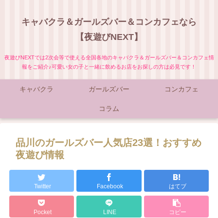
キャバクラ＆ガールズバー＆コンカフェなら
【夜遊びNEXT】
夜遊びNEXTでは2次会等で使える全国各地のキャバクラ＆ガールズバー＆コンカフェ情
報をご紹介♪可愛い女の子と一緒に飲めるお店をお探しの方は必見です！
キャバクラ
ガールズバー
コンカフェ
コラム
品川のガールズバー人気店23選！おすすめ
夜遊び情報
Twitter
Facebook
はてブ
Pocket
LINE
コピー