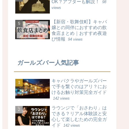
OK？アフターも解説！
98
views
【新宿・歌舞伎町】キャバ
嬢との同伴におすすめの飲
食店まとめ｜おすすめ夜遊
び情報
94 views
ガールズバー人気記事
キャバクラやガールズバー
で手を繋ぐのはアリ？にお
けるお触り対策完全ガイド
142 views
ラウンジで「おさわり」は
できる？リアル体験談と安
心して楽しむための完全ガ
イド
142 views