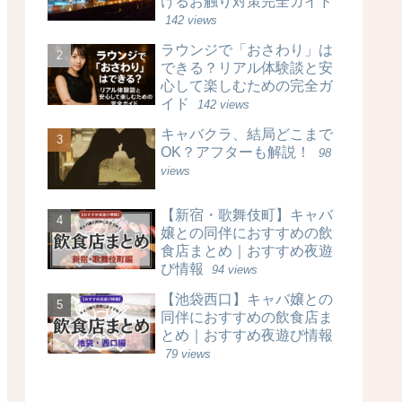
けるお触り対策完全ガイド
142 views
ラウンジで「おさわり」は
できる？リアル体験談と安
心して楽しむための完全ガ
イド
142 views
キャバクラ、結局どこまで
OK？アフターも解説！
98
views
【新宿・歌舞伎町】キャバ
嬢との同伴におすすめの飲
食店まとめ｜おすすめ夜遊
び情報
94 views
【池袋西口】キャバ嬢との
同伴におすすめの飲食店ま
とめ｜おすすめ夜遊び情報
79 views