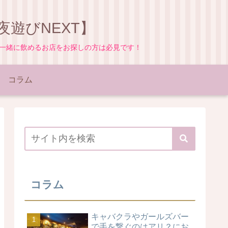
遊びNEXT】
と一緒に飲めるお店をお探しの方は必見です！
コラム
コラム
キャバクラやガールズバー
で手を繋ぐのはアリ？にお