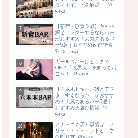
る？ポイントを解説！
68
views
【新宿・歌舞伎町】キャバ
嬢とアフターするならバー
がおすすめ！人気のあるバ
ー5選｜おすすめ夜遊び情
報
67 views
ガールズバーはどこまで
OK？「境界線」を知ってお
こう！
64 views
【六本木】キャバ嬢とアフ
ターするならバーがおすす
め！人気のあるバー5選｜
おすすめ夜遊び情報
56
views
スナックの店外事情は？メ
リット・デメリットと上手
な断り方
48 views