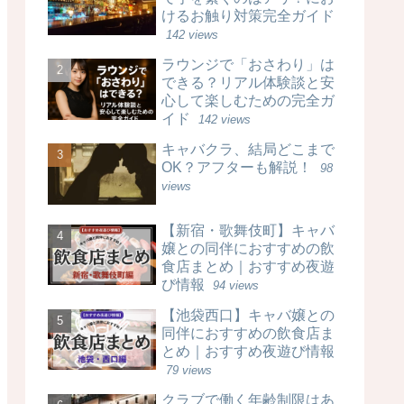
けるお触り対策完全ガイド
142 views
ラウンジで「おさわり」は
できる？リアル体験談と安
心して楽しむための完全ガ
イド
142 views
キャバクラ、結局どこまで
OK？アフターも解説！
98
views
【新宿・歌舞伎町】キャバ
嬢との同伴におすすめの飲
食店まとめ｜おすすめ夜遊
び情報
94 views
【池袋西口】キャバ嬢との
同伴におすすめの飲食店ま
とめ｜おすすめ夜遊び情報
79 views
クラブで働く年齢制限はあ