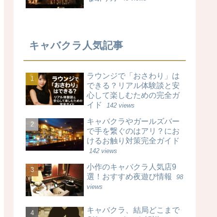
キャバクラ人気記事
ラウンジで「おさわり」は
できる？リアル体験談と安
心して楽しむための完全ガ
イド
142 views
キャバクラやガールズバー
で手を繋ぐのはアリ？にお
けるお触り対策完全ガイド
142 views
小作のキャバクラ人気店9
選！おすすめ夜遊び情報
98
views
キャバクラ、結局どこまで