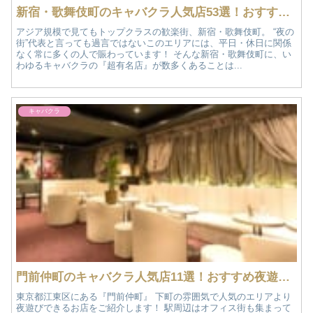
新宿・歌舞伎町のキャバクラ人気店53選！おすすめ夜遊び情報
アジア規模で見てもトップクラスの歓楽街、新宿・歌舞伎町。 “夜の
街”代表と言っても過言ではないこのエリアには、平日・休日に関係
なく常に多くの人で賑わっています！ そんな新宿・歌舞伎町に、い
わゆるキャバクラの『超有名店』が数多くあることは...
キャバクラ
門前仲町のキャバクラ人気店11選！おすすめ夜遊び情報
東京都江東区にある『門前仲町』 下町の雰囲気で人気のエリアより
夜遊びできるお店をご紹介します！ 駅周辺はオフィス街も集まって