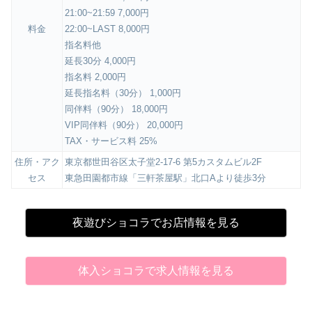
21:00~21:59 7,000円
料金
22:00~LAST 8,000円
指名料他
延長30分 4,000円
指名料 2,000円
延長指名料（30分） 1,000円
同伴料（90分） 18,000円
VIP同伴料（90分） 20,000円
TAX・サービス料 25%
住所・アク
東京都世田谷区太子堂2-17-6 第5カスタムビル2F
セス
東急田園都市線「三軒茶屋駅」北口Aより徒歩3分
夜遊びショコラでお店情報を見る
体入ショコラで求人情報を見る