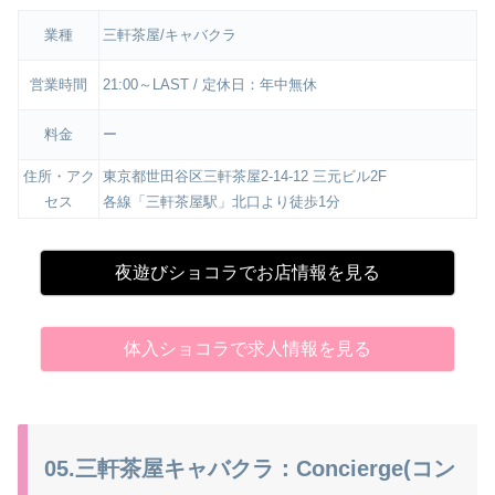
業種
三軒茶屋/キャバクラ
営業時間
21:00～LAST / 定休日：年中無休
料金
ー
住所・アク
東京都世田谷区三軒茶屋2-14-12 三元ビル2F
セス
各線「三軒茶屋駅」北口より徒歩1分
夜遊びショコラでお店情報を見る
体入ショコラで求人情報を見る
05.三軒茶屋キャバクラ：Concierge(コン