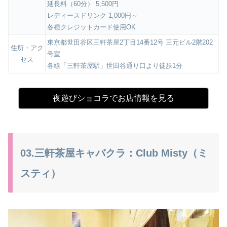
延長料（60分） 5,500円
レディースドリンク 1,000円～
各種クレジットカード使用OK
東京都世田谷区三軒茶屋2丁目14番12号 三元ビル2階202
住所・アク
号室
セス
各線「三軒茶屋駅」世田谷通り口より徒歩1分
夜遊びショコラでお店情報を見る
03.三軒茶屋キャバクラ：Club Misty（ミ
スティ）