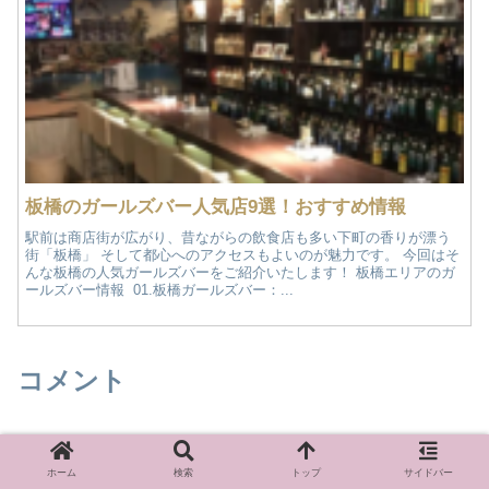
板橋のガールズバー人気店9選！おすすめ情報
駅前は商店街が広がり、昔ながらの飲食店も多い下町の香りが漂う
街「板橋」 そして都心へのアクセスもよいのが魅力です。 今回はそ
んな板橋の人気ガールズバーをご紹介いたします！ 板橋エリアのガ
ールズバー情報 01.板橋ガールズバー：...
コメント
コメントを書き込む
ホーム
検索
トップ
サイドバー