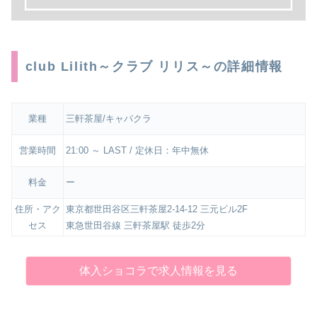
club Lilith～クラブ リリス～の詳細情報
業種
三軒茶屋/キャバクラ
営業時間
21:00 ～ LAST / 定休日：年中無休
料金
ー
住所・アク
東京都世田谷区三軒茶屋2-14-12 三元ビル2F
セス
東急世田谷線 三軒茶屋駅 徒歩2分
体入ショコラで求人情報を見る