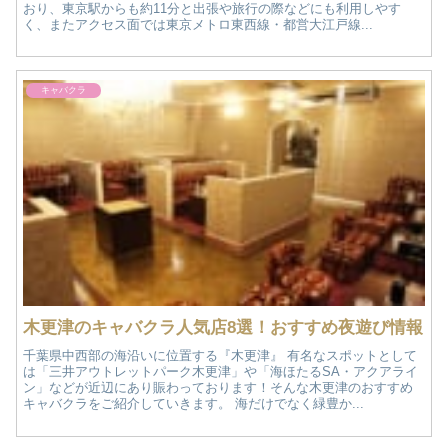
おり、東京駅からも約11分と出張や旅行の際などにも利用しやす
く、またアクセス面では東京メトロ東西線・都営大江戸線...
キャバクラ
木更津のキャバクラ人気店8選！おすすめ夜遊び情報
千葉県中西部の海沿いに位置する『木更津』 有名なスポットとして
は「三井アウトレットパーク木更津」や「海ほたるSA・アクアライ
ン」などが近辺にあり賑わっております！そんな木更津のおすすめ
キャバクラをご紹介していきます。 海だけでなく緑豊か...