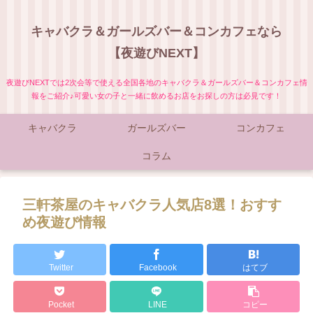
キャバクラ＆ガールズバー＆コンカフェなら
【夜遊びNEXT】
夜遊びNEXTでは2次会等で使える全国各地のキャバクラ＆ガールズバー＆コンカフェ情
報をご紹介♪可愛い女の子と一緒に飲めるお店をお探しの方は必見です！
キャバクラ
ガールズバー
コンカフェ
コラム
三軒茶屋のキャバクラ人気店8選！おすす
め夜遊び情報
Twitter
Facebook
はてブ
Pocket
LINE
コピー