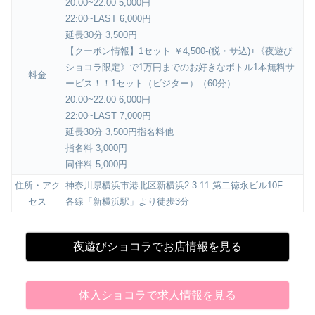
20:00~22:00 5,000円
22:00~LAST 6,000円
延長30分 3,500円
【クーポン情報】1セット ￥4,500-(税・サ込)+《夜遊び
ショコラ限定》で1万円までのお好きなボトル1本無料サ
料金
ービス！！1セット（ビジター）（60分）
20:00~22:00 6,000円
22:00~LAST 7,000円
延長30分 3,500円指名料他
指名料 3,000円
同伴料 5,000円
住所・アク
神奈川県横浜市港北区新横浜2-3-11 第二徳永ビル10F
セス
各線「新横浜駅」より徒歩3分
夜遊びショコラでお店情報を見る
体入ショコラで求人情報を見る