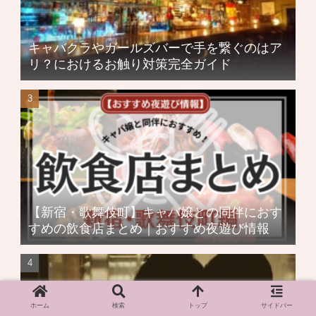
キャバクラやガールズバーで手を繋ぐのはア
リ？におけるお触り対策完全ガイド
【新宿・歌舞伎町】キャバ嬢との同伴におす
すめの飲食店まとめ｜おすすめ夜遊び情報
ホーム
検索
トップ
サイドバー