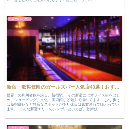
ガールズバー
新宿・歌舞伎町のガールズバー人気店40選！おすすめ情報
世界一の利用者数を誇る、新宿駅。 その新宿にはオフィス街をはじ
め、ショッピング、文化、美術館など魅力で溢れてます。 少し歩け
ば新宿御苑など静寂なスポットがあり休日は家族連れで賑わってい
ます。 そんな新宿エリアのシンボルといえば、歌舞伎...
キャバクラ