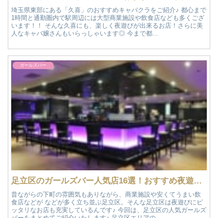
埼玉県東部にある「久喜」のおすすめキャバクラをご紹介♪ 都心まで
1時間と通勤圏内で駅周辺には大型商業施設や飲食店なども多くござ
います！！ そんな久喜にも、楽しく夜遊びが出来るお店！さらに美
人なキャバ嬢さんもいらっしゃいます◎ 今まで都...
ガールズバー
足立区のガールズバー人気店16選！おすすめ夜遊び情報
昔ながらの下町の雰囲気もありながら、商業施設や安くてうまい飲
食店などが などが多く立ち並ぶ足立区。そんな足立区は夜遊びにピ
ッタリなお店も充実しているんです♪ 今回は、足立区の人気ガールズ
バーをまとめてご紹介いたします♪ 足立区エリアの...