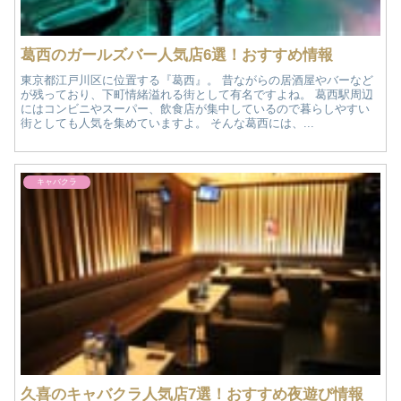
葛西のガールズバー人気店6選！おすすめ情報
東京都江戸川区に位置する『葛西』。 昔ながらの居酒屋やバーなど
が残っており、下町情緒溢れる街として有名ですよね。 葛西駅周辺
にはコンビニやスーパー、飲食店が集中しているので暮らしやすい
街としても人気を集めていますよ。 そんな葛西には、...
キャバクラ
久喜のキャバクラ人気店7選！おすすめ夜遊び情報