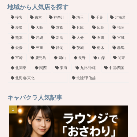
地域から人気店を探す
接客
東京
神奈川
埼玉
千葉
北海道
愛知
大阪
京都
兵庫
広島
福岡
熊本
沖縄
新潟
大分
石川
宮城
愛媛
三重
静岡
茨城
栃木
群馬
宮崎
鹿児島
岡山
長野
山梨
関東
北関東
関西
東海
九州/沖縄
中国/四国
北海道/東北
北陸/甲信越
キャバクラ人気記事