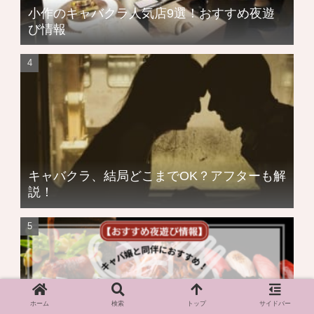
小作のキャバクラ人気店9選！おすすめ夜遊
び情報
キャバクラ、結局どこまでOK？アフターも解
説！
ホーム
検索
トップ
サイドバー