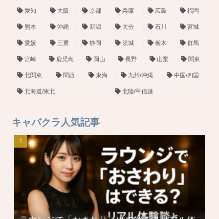
愛知
大阪
京都
兵庫
広島
福岡
熊本
沖縄
新潟
大分
石川
宮城
愛媛
三重
静岡
茨城
栃木
群馬
宮崎
鹿児島
岡山
長野
山梨
関東
北関東
関西
東海
九州/沖縄
中国/四国
北海道/東北
北陸/甲信越
キャバクラ人気記事