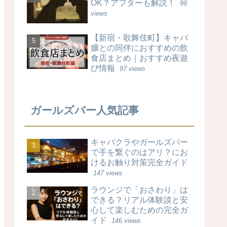
OK？アフターも解説！
99
views
【新宿・歌舞伎町】キャバ
嬢との同伴におすすめの飲
食店まとめ｜おすすめ夜遊
び情報
97 views
ガールズバー人気記事
キャバクラやガールズバー
で手を繋ぐのはアリ？にお
けるお触り対策完全ガイド
147 views
ラウンジで「おさわり」は
できる？リアル体験談と安
心して楽しむための完全ガ
イド
146 views