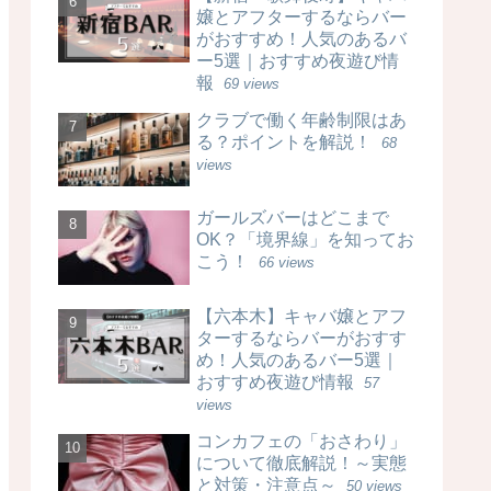
嬢とアフターするならバー
がおすすめ！人気のあるバ
ー5選｜おすすめ夜遊び情
報
69 views
クラブで働く年齢制限はあ
る？ポイントを解説！
68
views
ガールズバーはどこまで
OK？「境界線」を知ってお
こう！
66 views
【六本木】キャバ嬢とアフ
ターするならバーがおすす
め！人気のあるバー5選｜
おすすめ夜遊び情報
57
views
コンカフェの「おさわり」
について徹底解説！～実態
と対策・注意点～
50 views