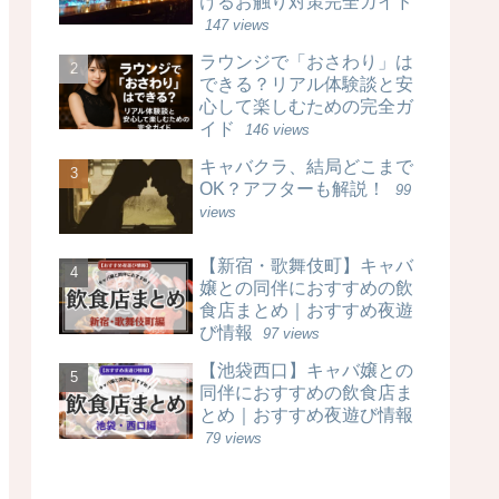
けるお触り対策完全ガイド
147 views
ラウンジで「おさわり」は
できる？リアル体験談と安
心して楽しむための完全ガ
イド
146 views
キャバクラ、結局どこまで
OK？アフターも解説！
99
views
【新宿・歌舞伎町】キャバ
嬢との同伴におすすめの飲
食店まとめ｜おすすめ夜遊
び情報
97 views
【池袋西口】キャバ嬢との
同伴におすすめの飲食店ま
とめ｜おすすめ夜遊び情報
79 views