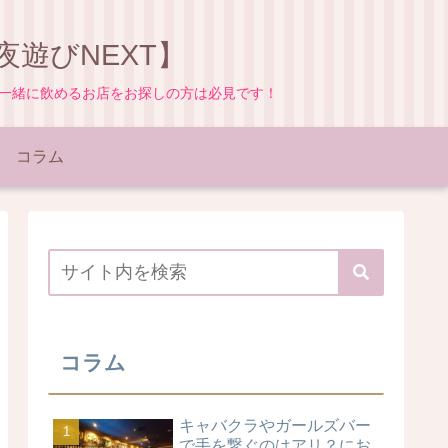
遊びNEXT】
と一緒に飲めるお店をお探しの方は必見です！
コラム
コラム
キャバクラやガールズバー
で手を繋ぐのはアリ？にお