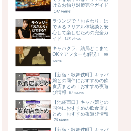
けるお触り対策完全ガイド
147 views
ラウンジで「おさわり」は
できる？リアル体験談と安
心して楽しむための完全ガ
イド
146 views
キャバクラ、結局どこまで
OK？アフターも解説！
99
views
【新宿・歌舞伎町】キャバ
嬢との同伴におすすめの飲
食店まとめ｜おすすめ夜遊
び情報
97 views
【池袋西口】キャバ嬢との
同伴におすすめの飲食店ま
とめ｜おすすめ夜遊び情報
79 views
【新宿・歌舞伎町】キャバ