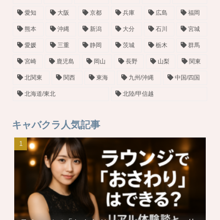
愛知
大阪
京都
兵庫
広島
福岡
熊本
沖縄
新潟
大分
石川
宮城
愛媛
三重
静岡
茨城
栃木
群馬
宮崎
鹿児島
岡山
長野
山梨
関東
北関東
関西
東海
九州/沖縄
中国/四国
北海道/東北
北陸/甲信越
キャバクラ人気記事