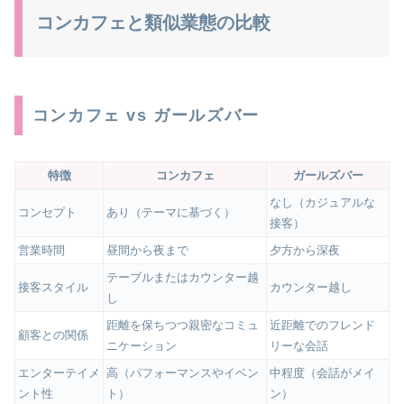
コンカフェと類似業態の比較
コンカフェ vs ガールズバー
特徴
コンカフェ
ガールズバー
なし（カジュアルな
コンセプト
あり（テーマに基づく）
接客）
営業時間
昼間から夜まで
夕方から深夜
テーブルまたはカウンター越
接客スタイル
カウンター越し
し
距離を保ちつつ親密なコミュ
近距離でのフレンド
顧客との関係
ニケーション
リーな会話
エンターテイメ
高（パフォーマンスやイベン
中程度（会話がメイ
ント性
ト）
ン）