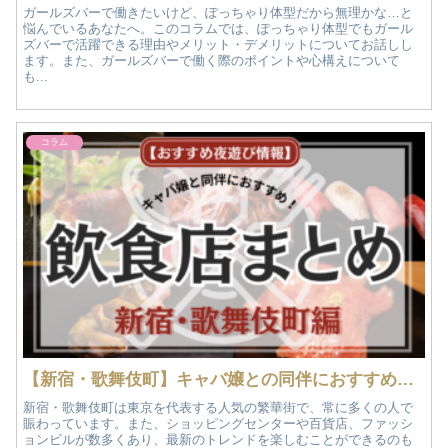
ガールズバーで働きたいけど、ぽっちゃり体型だから無理かな…と
悩んでいるあなたへ。このコラムでは、ぽっちゃり体型でもガール
ズバーで活躍できる理由やメリット・デメリットについてお話しし
ます。また、ガールズバーで働く際のポイントや心構えについて
も...
コラム
【新宿・歌舞伎町】キャバ嬢との同伴におすすめの飲食店まとめ｜おすすめ夜遊び情報
新宿・歌舞伎町は東京を代表する人気の繁華街で、常に多くの人で
賑わっています。また、ショッピングセンターや百貨店、ファッシ
ョンビルが数多くあり、最新のトレンドを楽しむことができるのも