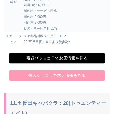
料金
延長60分 6,000円
指名料・サービス料他
指名料 2,000円
同伴料 2,000円
TAX・サービス料 20%
住所・アク
東京都品川区東五反田1-15-2
セス
JR[五反田駅」東口より徒歩3分
夜遊びショコラでお店情報を見る
体入ショコラで求人情報を見る
11.五反田キャバクラ：28(トゥエンティー
エイト)