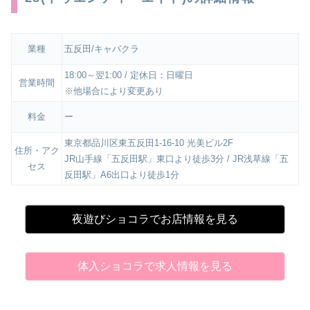
業種
五反田/キャバクラ
18:00～翌1:00 / 定休日：日曜日
営業時間
※他場合により変更あり
料金
ー
東京都品川区東五反田1-16-10 光美ビル2F
住所・アク
JR山手線「五反田駅」東口より徒歩3分 / JR浅草線「五
セス
反田駅」A6出口より徒歩1分
夜遊びショコラでお店情報を見る
体入ショコラで求人情報を見る