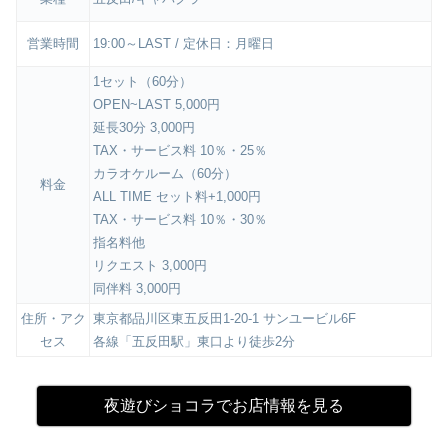
営業時間
19:00～LAST / 定休日：月曜日
1セット（60分）
OPEN~LAST 5,000円
延長30分 3,000円
TAX・サービス料 10％・25％
カラオケルーム（60分）
料金
ALL TIME セット料+1,000円
TAX・サービス料 10％・30％
指名料他
リクエスト 3,000円
同伴料 3,000円
住所・アク
東京都品川区東五反田1-20-1 サンユービル6F
セス
各線「五反田駅」東口より徒歩2分
夜遊びショコラでお店情報を見る