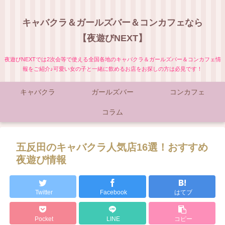
キャバクラ＆ガールズバー＆コンカフェなら
【夜遊びNEXT】
夜遊びNEXTでは2次会等で使える全国各地のキャバクラ＆ガールズバー＆コンカフェ情
報をご紹介♪可愛い女の子と一緒に飲めるお店をお探しの方は必見です！
キャバクラ
ガールズバー
コンカフェ
コラム
五反田のキャバクラ人気店16選！おすすめ
夜遊び情報
Twitter
Facebook
はてブ
Pocket
LINE
コピー