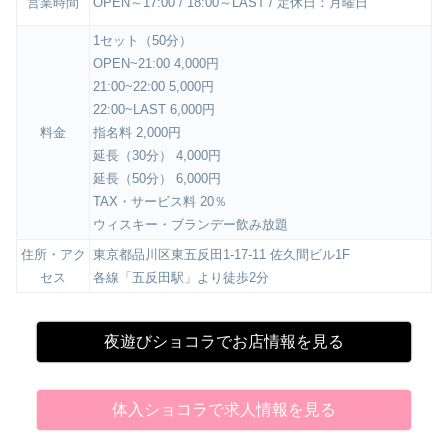
営業時間
OPEN～17:00 / 18:00～LAST / 定休日：月曜日
1セット（50分）
OPEN~21:00 4,000円
21:00~22:00 5,000円
22:00~LAST 6,000円
料金
指名料 2,000円
延長（30分） 4,000円
延長（50分） 6,000円
TAX・サービス料 20％
ウィスキー・ブランデー飲み放題
住所・アク
東京都品川区東五反田1-17-11 佐久間ビル1F
セス
各線「五反田駅」より徒歩2分
夜遊びショコラでお店情報を見る
体入ショコラで求人情報を見る