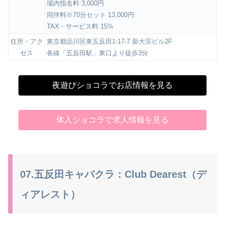
場内指名料 3,000円
同伴料※70分セット 13,000円
TAX・サービス料 15%
住所・アク
東京都品川区東五反田1-17-7 新大宗ビル2F
セス
各線「五反田駅」東口より徒歩3分
夜遊びショコラでお店情報を見る
体入ショコラで求人情報を見る
07.五反田キャバクラ：Club Dearest（デ
ィアレスト）