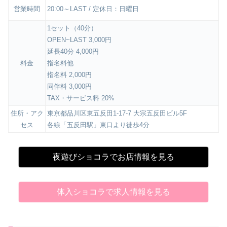
営業時間
20:00～LAST / 定休日：日曜日
1セット（40分）
OPEN~LAST 3,000円
延長40分 4,000円
料金
指名料他
指名料 2,000円
同伴料 3,000円
TAX・サービス料 20%
住所・アク
東京都品川区東五反田1-17-7 大宗五反田ビル5F
セス
各線「五反田駅」東口より徒歩4分
夜遊びショコラでお店情報を見る
体入ショコラで求人情報を見る