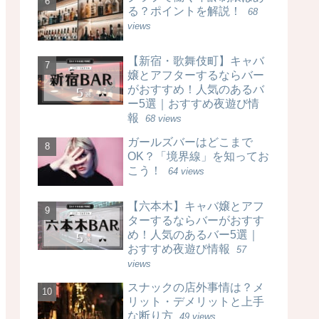
る？ポイントを解説！
68
views
【新宿・歌舞伎町】キャバ
嬢とアフターするならバー
がおすすめ！人気のあるバ
ー5選｜おすすめ夜遊び情
報
68 views
ガールズバーはどこまで
OK？「境界線」を知ってお
こう！
64 views
【六本木】キャバ嬢とアフ
ターするならバーがおすす
め！人気のあるバー5選｜
おすすめ夜遊び情報
57
views
スナックの店外事情は？メ
リット・デメリットと上手
な断り方
49 views