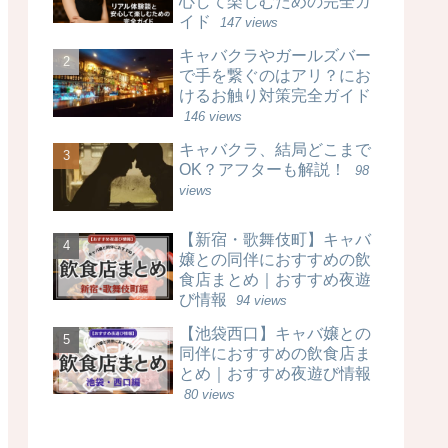
心して楽しむための完全ガ
イド
147 views
キャバクラやガールズバー
で手を繋ぐのはアリ？にお
けるお触り対策完全ガイド
146 views
キャバクラ、結局どこまで
OK？アフターも解説！
98
views
【新宿・歌舞伎町】キャバ
嬢との同伴におすすめの飲
食店まとめ｜おすすめ夜遊
び情報
94 views
【池袋西口】キャバ嬢との
同伴におすすめの飲食店ま
とめ｜おすすめ夜遊び情報
80 views