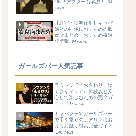
OK？アフターも解説！
98
views
【新宿・歌舞伎町】キャバ
嬢との同伴におすすめの飲
食店まとめ｜おすすめ夜遊
び情報
94 views
ガールズバー人気記事
ラウンジで「おさわり」は
できる？リアル体験談と安
心して楽しむための完全ガ
イド
147 views
キャバクラやガールズバー
で手を繋ぐのはアリ？にお
けるお触り対策完全ガイド
146 views