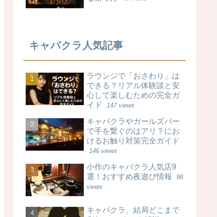
キャバクラ人気記事
ラウンジで「おさわり」は
できる？リアル体験談と安
心して楽しむための完全ガ
イド
147 views
キャバクラやガールズバー
で手を繋ぐのはアリ？にお
けるお触り対策完全ガイド
146 views
小作のキャバクラ人気店9
選！おすすめ夜遊び情報
98
views
キャバクラ、結局どこまで