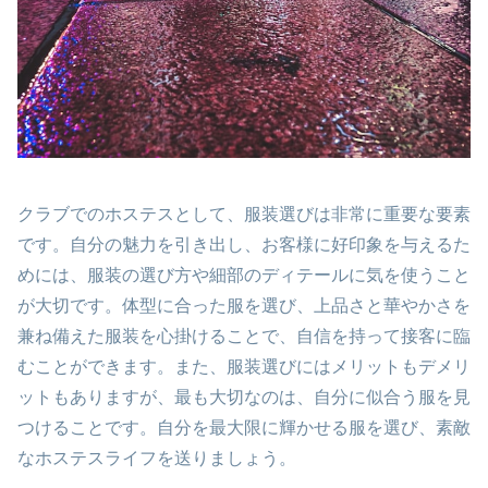
クラブでのホステスとして、服装選びは非常に重要な要素
です。自分の魅力を引き出し、お客様に好印象を与えるた
めには、服装の選び方や細部のディテールに気を使うこと
が大切です。体型に合った服を選び、上品さと華やかさを
兼ね備えた服装を心掛けることで、自信を持って接客に臨
むことができます。また、服装選びにはメリットもデメリ
ットもありますが、最も大切なのは、自分に似合う服を見
つけることです。自分を最大限に輝かせる服を選び、素敵
なホステスライフを送りましょう。