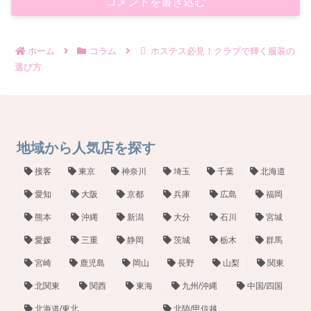
コメントを書き込む
ホーム
コラム
ホステス必見！クラブで輝く服装の
選び方
地域から人気店を探す
接客
東京
神奈川
埼玉
千葉
北海道
愛知
大阪
京都
兵庫
広島
福岡
熊本
沖縄
新潟
大分
石川
宮城
愛媛
三重
静岡
茨城
栃木
群馬
宮崎
鹿児島
岡山
長野
山梨
関東
北関東
関西
東海
九州/沖縄
中国/四国
北海道/東北
北陸/甲信越