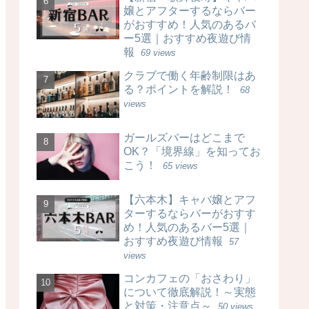
嬢とアフターするならバー
がおすすめ！人気のあるバ
ー5選｜おすすめ夜遊び情
報
69 views
クラブで働く年齢制限はあ
る？ポイントを解説！
68
views
ガールズバーはどこまで
OK？「境界線」を知ってお
こう！
65 views
【六本木】キャバ嬢とアフ
ターするならバーがおすす
め！人気のあるバー5選｜
おすすめ夜遊び情報
57
views
コンカフェの「おさわり」
について徹底解説！～実態
と対策・注意点～
50 views