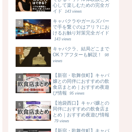
心して楽しむための完全ガ
イド
143 views
キャバクラやガールズバー
で手を繋ぐのはアリ？にお
けるお触り対策完全ガイド
143 views
キャバクラ、結局どこまで
OK？アフターも解説！
98
views
【新宿・歌舞伎町】キャバ
嬢との同伴におすすめの飲
食店まとめ｜おすすめ夜遊
び情報
95 views
【池袋西口】キャバ嬢との
同伴におすすめの飲食店ま
とめ｜おすすめ夜遊び情報
79 views
【新宿・歌舞伎町】キャバ