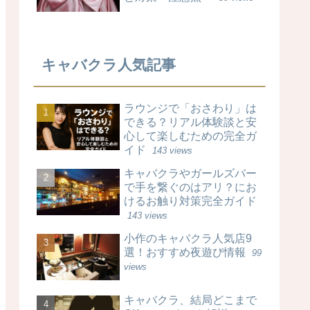
キャバクラ人気記事
ラウンジで「おさわり」は
できる？リアル体験談と安
心して楽しむための完全ガ
イド
143 views
キャバクラやガールズバー
で手を繋ぐのはアリ？にお
けるお触り対策完全ガイド
143 views
小作のキャバクラ人気店9
選！おすすめ夜遊び情報
99
views
キャバクラ、結局どこまで