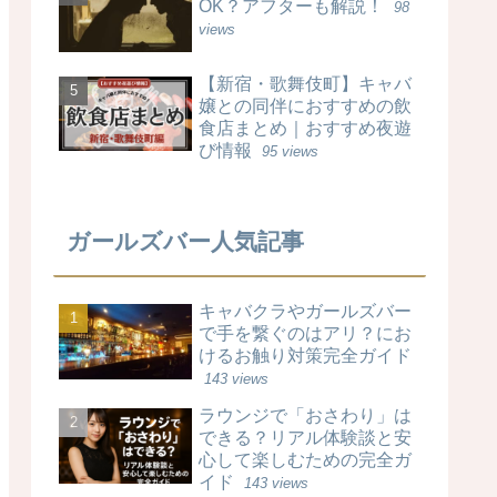
OK？アフターも解説！
98
views
【新宿・歌舞伎町】キャバ
嬢との同伴におすすめの飲
食店まとめ｜おすすめ夜遊
び情報
95 views
ガールズバー人気記事
キャバクラやガールズバー
で手を繋ぐのはアリ？にお
けるお触り対策完全ガイド
143 views
ラウンジで「おさわり」は
できる？リアル体験談と安
心して楽しむための完全ガ
イド
143 views