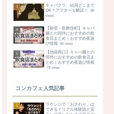
キャバクラ、結局どこまで
OK？アフターも解説！
98
views
【新宿・歌舞伎町】キャバ
嬢との同伴におすすめの飲
食店まとめ｜おすすめ夜遊
び情報
95 views
【池袋西口】キャバ嬢との
同伴におすすめの飲食店ま
とめ｜おすすめ夜遊び情報
79 views
コンカフェ人気記事
ラウンジで「おさわり」は
できる？リアル体験談と安