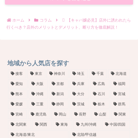
ホーム
コラム
【キャバ嬢必見】店外に誘われたら
行くべき？店外のメリットとデメリット、断り方を徹底解説！
地域から人気店を探す
接客
東京
神奈川
埼玉
千葉
北海道
愛知
大阪
京都
兵庫
広島
福岡
熊本
沖縄
新潟
大分
石川
宮城
愛媛
三重
静岡
茨城
栃木
群馬
宮崎
鹿児島
岡山
長野
山梨
関東
北関東
関西
東海
九州/沖縄
中国/四国
北海道/東北
北陸/甲信越