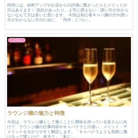
同伴には、給料アップやお店からの評価に繋がったりとメリットが
沢山あります！ 抵抗があったり、上手に誘えない・誘い方が分から
ないなんて方は多いと思います。 今回は初心者キャバ嬢の方や誘い
方が分からない方のために、「同伴」につい...
コラム
ラウンジ嬢の魅力と特徴
今回は、ラウンジ嬢として働くことに興味を持っている皆さんに向
けて、ラウンジ嬢の仕事内容やキャバクラとの違い、メリット・デ
メリットを分かりやすく解説します。「キャバクラよりも気軽に働
けるって聞くけど、本当？」「私に...