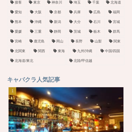
接客
東京
神奈川
埼玉
千葉
北海道
愛知
大阪
京都
兵庫
広島
福岡
熊本
沖縄
新潟
大分
石川
宮城
愛媛
三重
静岡
茨城
栃木
群馬
宮崎
鹿児島
岡山
長野
山梨
関東
北関東
関西
東海
九州/沖縄
中国/四国
北海道/東北
北陸/甲信越
キャバクラ人気記事